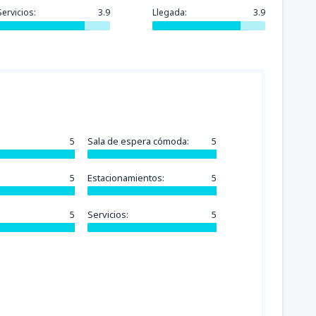
Servicios:
3.9
Llegada:
3.9
5
Sala de espera cómoda:
5
5
Estacionamientos:
5
5
Servicios:
5