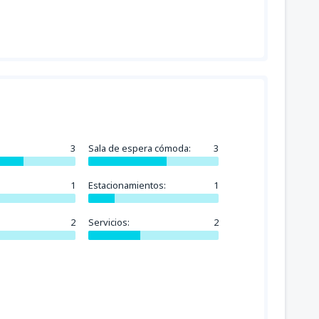
3
Sala de espera cómoda:
3
1
Estacionamientos:
1
2
Servicios:
2