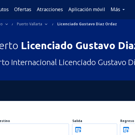
utos
Ofertas
Atracciones
Aplicación móvil
Más
co
Puerto Vallarta
Licenciado Gustavo Diaz Ordaz
erto
Licenciado Gustavo Dia
to Internacional Licenciado Gustavo D
estino
Salida
Regreso