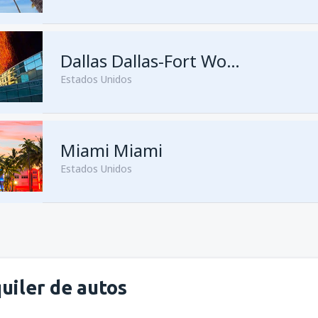
Dallas Dallas-Fort Worth
Estados Unidos
Miami Miami
Estados Unidos
desde
San Juan, Luis Munoz M
uiler de autos
desde
San Juan, Luis Munoz M