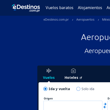
Vuelos baratos
Alojamientos
A
eDestinos.com.pr
Aeropuertos
Méxi
Aeropu
Aeropuer
Vuelos
Hoteles
Ida y vuelta
Solo ida
Origen
D