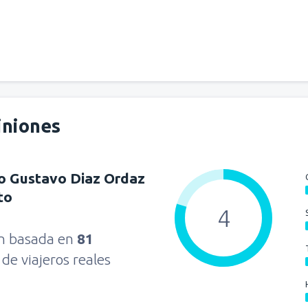
iniones
o Gustavo Diaz Ordaz
to
4
ón basada en
81
s
de viajeros reales