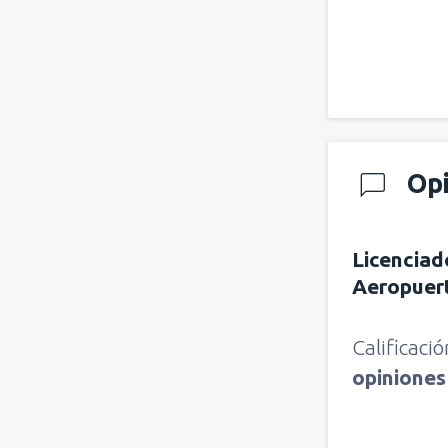
Op
Licenciad
Aeropuer
Calificaci
opinione