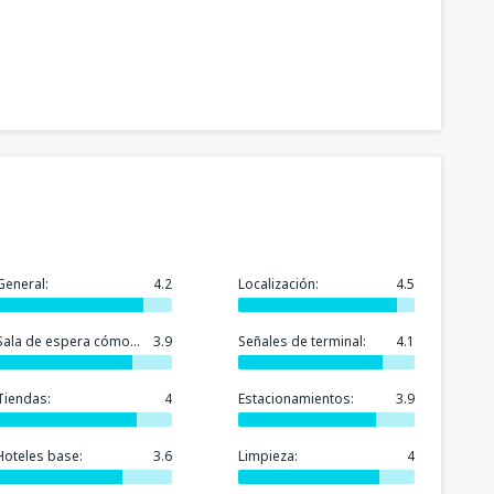
General:
4.2
Localización:
4.5
Sala de espera cómoda:
3.9
Señales de terminal:
4.1
Tiendas:
4
Estacionamientos:
3.9
Hoteles base:
3.6
Limpieza:
4