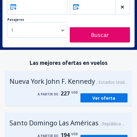
Pasajeros
1
Buscar
Las mejores ofertas en vuelos
Nueva York John F. Kennedy
Estados Unidos
227
USD
A PARTIR DE:
Ver oferta
Santo Domingo Las Américas
República Dominicana
194
USD
A PARTIR DE: