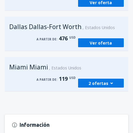
Ver oferta
Dallas Dallas-Fort Worth
Estados Unidos
476
USD
A PARTIR DE:
Ver oferta
Miami Miami
Estados Unidos
119
USD
A PARTIR DE:
2 ofertas
desde
San Juan, Luis Munoz Marín
(SJU)
119
A PARTIR DE:
USD
Información
desde
San Juan, Luis Munoz Marín
(SJU)
119
A PARTIR DE:
USD