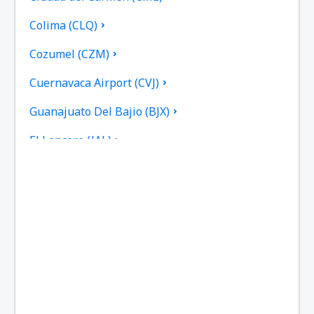
Colima (CLQ)
Cozumel (CZM)
Cuernavaca Airport (CVJ)
Guanajuato Del Bajio (BJX)
El Lencero (JAL)
Federal de Bachigualato (CUL)
Los Mochis Fort Valley (LMM)
Gral. Francisco Javier Mina (TAM)
Francisco Sarabia (TRC)
General Lucio Blanco (REX)
Gral. Mariano Escobedo (MTY)