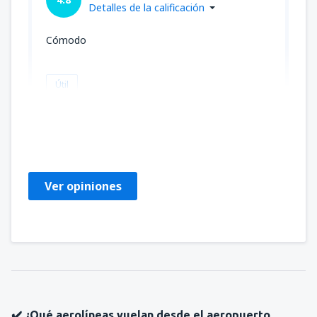
Detalles de la calificación
Cómodo
Útil
JULIA ALICIA
Meksyk,
Julio 2023
Ver opiniones
✔️ ¿Qué aerolíneas vuelan desde el aeropuerto