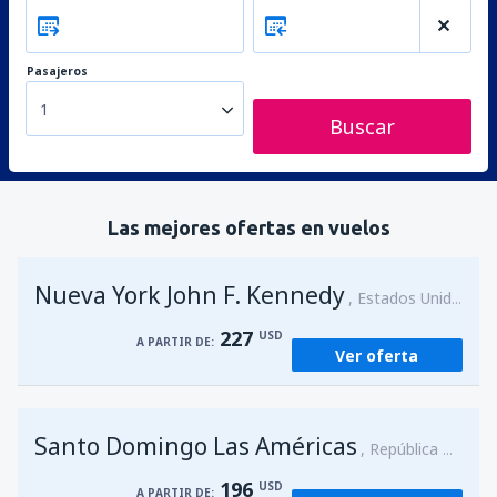
Pasajeros
1
Buscar
Las mejores ofertas en vuelos
Nueva York John F. Kennedy
Estados Unidos
227
USD
A PARTIR DE:
Ver oferta
Santo Domingo Las Américas
República Dominicana
196
USD
A PARTIR DE: