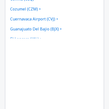
Cozumel (CZM)
Cuernavaca Airport (CVJ)
Guanajuato Del Bajio (BJX)
El Lencero (JAL)
Federal de Bachigualato (CUL)
Los Mochis Fort Valley (LMM)
Gral. Francisco Javier Mina (TAM)
Francisco Sarabia (TRC)
General Lucio Blanco (REX)
Gral. Mariano Escobedo (MTY)
Ciudad Victoria (CVM)