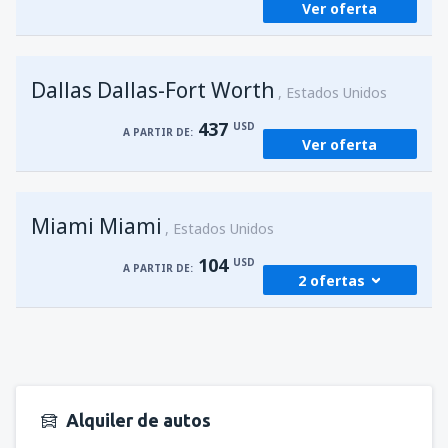
Ver oferta
Dallas Dallas-Fort Worth
Estados Unidos
437
USD
A PARTIR DE:
Ver oferta
Miami Miami
Estados Unidos
104
USD
A PARTIR DE:
2 ofertas
desde
San Juan, Luis Munoz Marín
(SJU)
104
A PARTIR DE:
USD
Alquiler de autos
desde
San Juan, Luis Munoz Marín
(SJU)
104
A PARTIR DE:
USD