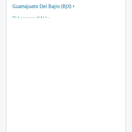
Guanajuato Del Bajio (BJX)
El Lencero (JAL)
Federal de Bachigualato (CUL)
Los Mochis Fort Valley (LMM)
Gral. Francisco Javier Mina (TAM)
Francisco Sarabia (TRC)
General Lucio Blanco (REX)
Gral. Mariano Escobedo (MTY)
Ciudad Victoria (CVM)
General Rafael Buelna (MZT)
General Fierro Villalobos (CUU)