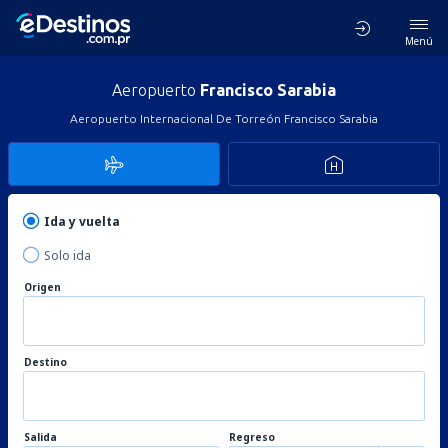
Menú
Aeropuerto
Francisco Sarabia
Aeropuerto Internacional De Torreón Francisco Sarabia
Ida y vuelta
Solo ida
Origen
Destino
Salida
Regreso