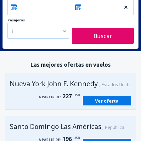
Pasajeros
1
Buscar
Las mejores ofertas en vuelos
Nueva York John F. Kennedy
Estados Unidos
227
USD
A PARTIR DE:
Ver oferta
Santo Domingo Las Américas
República Dominicana
196
USD
A PARTIR DE: