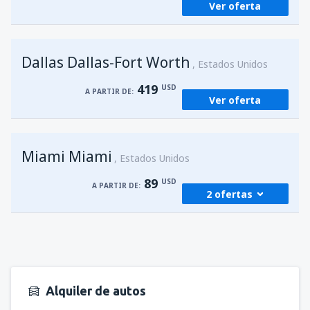
Ver oferta
Dallas Dallas-Fort Worth
Estados Unidos
419
USD
A PARTIR DE:
Ver oferta
Miami Miami
Estados Unidos
89
USD
A PARTIR DE:
2 ofertas
desde
San Juan, Luis Munoz Marín
(SJU)
89
A PARTIR DE:
USD
Alquiler de autos
desde
San Juan, Luis Munoz Marín
(SJU)
89
A PARTIR DE:
USD