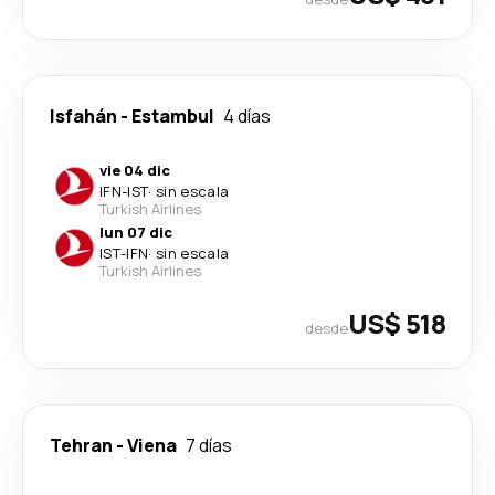
Isfahán
-
Estambul
4 días
vie 04 dic
IFN
-
IST
·
sin escala
Turkish Airlines
lun 07 dic
IST
-
IFN
·
sin escala
Turkish Airlines
US$ 518
desde
Tehran
-
Viena
7 días