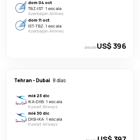
dom 04 oct
TBZ
-
IST
·
1 escala
Azerbaijan Airlines
dom 11 oct
IST
-
TBZ
·
1 escala
Azerbaijan Airlines
US$ 396
desde
Tehran
-
Dubai
8 días
mié 23 dic
IKA
-
DXB
·
1 escala
Kuwait Airways
mié 30 dic
DXB
-
IKA
·
1 escala
Kuwait Airways
US$ 397