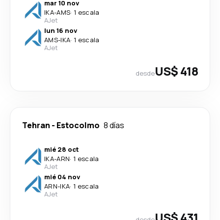
mar 10 nov
IKA
-
AMS
·
1 escala
AJet
lun 16 nov
AMS
-
IKA
·
1 escala
AJet
US$ 418
desde
Tehran
-
Estocolmo
8 días
mié 28 oct
IKA
-
ARN
·
1 escala
AJet
mié 04 nov
ARN
-
IKA
·
1 escala
AJet
US$ 431
desde