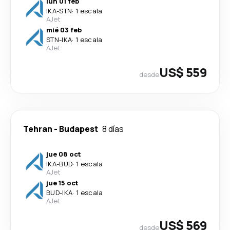
lun 01 feb
IKA
-
STN
·
1 escala
AJet
mié 03 feb
STN
-
IKA
·
1 escala
AJet
US$ 559
desde
Tehran
-
Budapest
8 días
jue 08 oct
IKA
-
BUD
·
1 escala
AJet
jue 15 oct
BUD
-
IKA
·
1 escala
AJet
US$ 569
desde