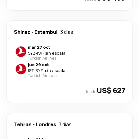
Shiraz
-
Estambul
3 días
mar 27 oct
SYZ
-
IST
·
sin escala
Turkish Airlines
jue 29 oct
IST
-
SYZ
·
sin escala
Turkish Airlines
US$ 627
desde
Tehran
-
Londres
3 días