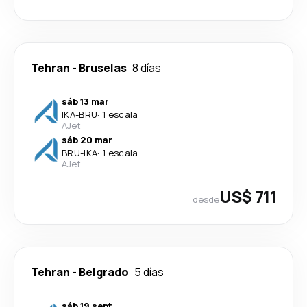
Tehran
-
Bruselas
8 días
sáb 13 mar
IKA
-
BRU
·
1 escala
AJet
sáb 20 mar
BRU
-
IKA
·
1 escala
AJet
US$ 711
desde
Tehran
-
Belgrado
5 días
sáb 19 sept