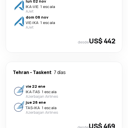
lun 02 nov
IKA
-
VIE
·
1 escala
AJet
dom 08 nov
VIE
-
IKA
·
1 escala
AJet
US$ 442
desde
Tehran
-
Taskent
7 días
vie 22 ene
IKA
-
TAS
·
1 escala
Azerbaijan Airlines
jue 28 ene
TAS
-
IKA
·
1 escala
Azerbaijan Airlines
US$ 469
desde