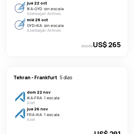
jue 22 oct
IKA
-
GYD
·
sin escala
Azerbaijan Airlines
mié 28 oct
GYD
-
IKA
·
sin escala
Azerbaijan Airlines
US$ 265
desde
Tehran
-
Frankfurt
5 días
dom 22 nov
IKA
-
FRA
·
1 escala
AJet
jue 26 nov
FRA
-
IKA
·
1 escala
AJet
US$ 291