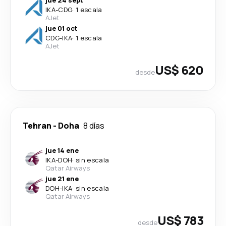
IKA
-
CDG
·
1 escala
AJet
jue 01 oct
CDG
-
IKA
·
1 escala
AJet
US$ 620
desde
Tehran
-
Doha
8 días
jue 14 ene
IKA
-
DOH
·
sin escala
Qatar Airways
jue 21 ene
DOH
-
IKA
·
sin escala
Qatar Airways
US$ 783
desde