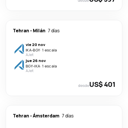
desde
Tehran
-
Milán
7 días
vie 20 nov
IKA
-
BGY
·
1 escala
AJet
jue 26 nov
BGY
-
IKA
·
1 escala
AJet
US$ 401
desde
Tehran
-
Ámsterdam
7 días