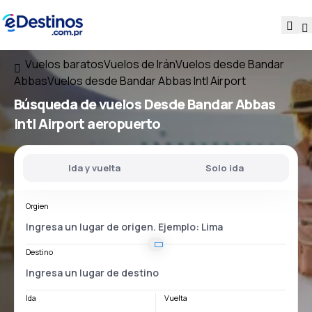
Vuelos baratos
Vuelos de Irán
Vuelos desde Bandar
Abbas
Vuelos desde Bandar Abbas Intl Airport
Búsqueda de vuelos
Desde
Bandar Abbas
Intl Airport
aeropuerto
Ida y vuelta
Solo ida
Orgien
Destino
Ida
Vuelta