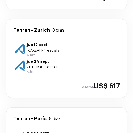
Tehran
-
Zúrich
8 días
jue 17 sept
IKA
-
ZRH
·
1 escala
AJet
jue 24 sept
ZRH
-
IKA
·
1 escala
AJet
US$ 617
desde
Tehran
-
París
8 días
jue 24 sept