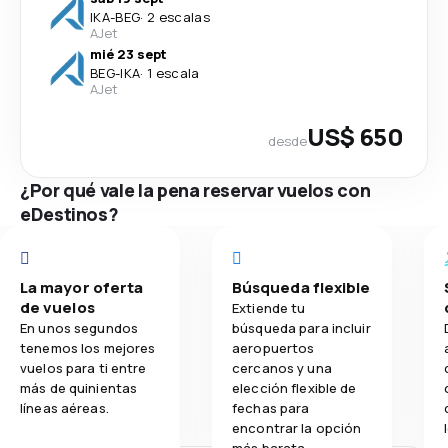
IKA
-
BEG
·
2 escalas
AJet
mié 23 sept
BEG
-
IKA
·
1 escala
AJet
US$ 650
desde
¿Por qué vale la pena reservar vuelos con
eDestinos?
La mayor oferta
Búsqueda flexible
de vuelos
Extiende tu
En unos segundos
búsqueda para incluir
tenemos los mejores
aeropuertos
vuelos para ti entre
cercanos y una
más de quinientas
elección flexible de
líneas aéreas.
fechas para
encontrar la opción
más barata.