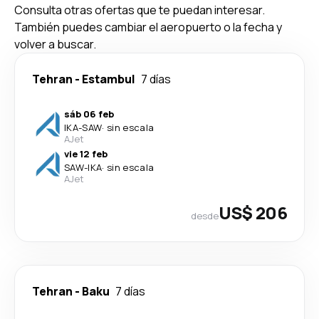
Consulta otras ofertas que te puedan interesar.
También puedes cambiar el aeropuerto o la fecha y
volver a buscar.
Tehran
-
Estambul
7 días
sáb 06 feb
IKA
-
SAW
·
sin escala
AJet
vie 12 feb
SAW
-
IKA
·
sin escala
AJet
US$ 206
desde
Tehran
-
Baku
7 días