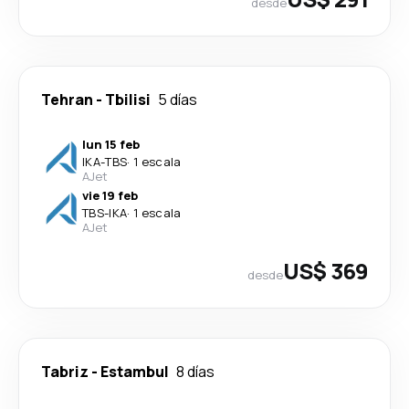
desde
Tehran
-
Tbilisi
5 días
lun 15 feb
IKA
-
TBS
·
1 escala
AJet
vie 19 feb
TBS
-
IKA
·
1 escala
AJet
US$ 369
desde
Tabriz
-
Estambul
8 días