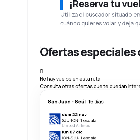
¡Reserva tu vue
Utiliza el buscador situado e
cuándo quieres volar y deja 
Ofertas especiales 
No hay vuelos en esta ruta
Consulta otras ofertas que te puedan inter
San Juan
-
Seúl
16 días
dom 22 nov
SJU
-
ICN
·
1 escala
United Airlines
lun 07 dic
ICN
-
SJU
·
1 escala