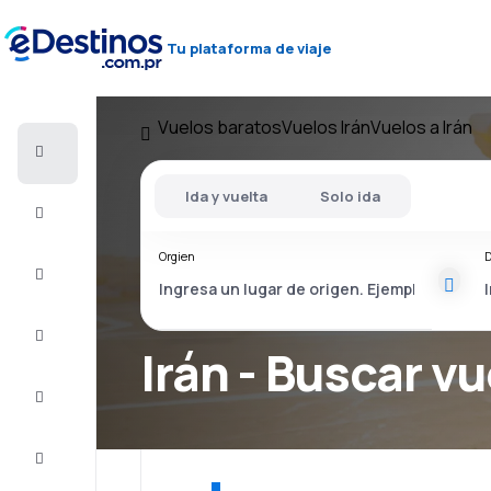
Tu plataforma de viaje
Vuelos baratos
Vuelos Irán
Vuelos a Irán
Vuelos
baratos
Ida y vuelta
Solo ida
Alojamientos
Orgien
D
Ofertas
Completa
el viaje
Irán - Buscar vu
Inspiración
y consejos
Atención
al cliente