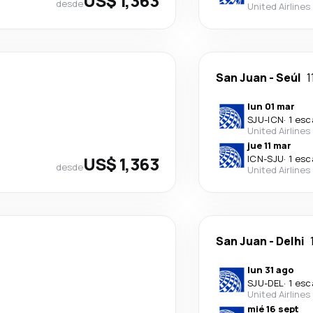
US$ 1,363
desde
United Airlines
San Juan
-
Seúl
1
lun 01 mar
SJU
-
ICN
·
1 esc
United Airlines
jue 11 mar
US$ 1,363
ICN
-
SJU
·
1 esc
desde
United Airlines
San Juan
-
Delhi
lun 31 ago
SJU
-
DEL
·
1 esc
United Airlines
mié 16 sept