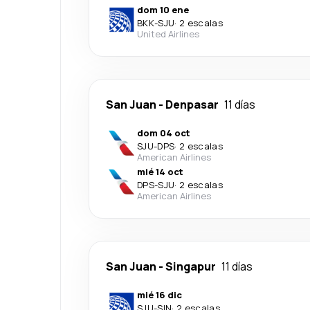
dom 10 ene
BKK
-
SJU
·
2 escalas
United Airlines
San Juan
-
Denpasar
11 días
dom 04 oct
SJU
-
DPS
·
2 escalas
American Airlines
mié 14 oct
DPS
-
SJU
·
2 escalas
American Airlines
San Juan
-
Singapur
11 días
mié 16 dic
SJU
-
SIN
·
2 escalas