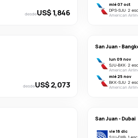
mié 07 oct
US$ 1,846
DPS
-
SJU
·
2 es
desde
American Airli
San Juan
-
Bangk
lun 09 nov
SJU
-
BKK
·
2 es
American Airli
mié 25 nov
US$ 2,073
BKK
-
SJU
·
2 es
desde
American Airli
San Juan
-
Dubai
vie 18 dic
SJU
-
DXB
·
1 esc