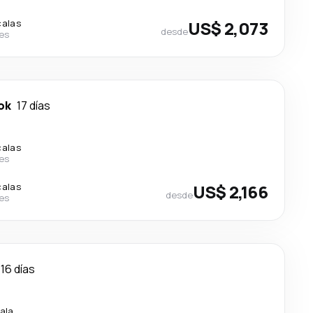
calas
US$ 2,073
desde
nes
ok
17 días
calas
nes
calas
US$ 2,166
desde
nes
16 días
ala