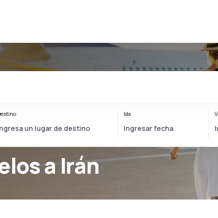
estino
Ida
V
elos a Irán