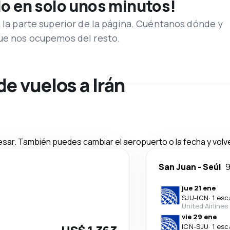
lo en solo unos minutos!
n la parte superior de la página. Cuéntanos dónde y
que nos ocupemos del resto.
de vuelos a Irán
esar. También puedes cambiar el aeropuerto o la fecha y volve
San Juan
-
Seúl
9
jue 21 ene
SJU
-
ICN
·
1 esc
United Airlines
vie 29 ene
ICN
-
SJU
·
1 esc