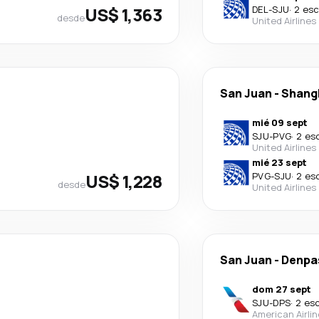
US$ 1,363
DEL
-
SJU
·
2 esc
desde
United Airlines
San Juan
-
Shang
mié 09 sept
SJU
-
PVG
·
2 es
United Airlines
mié 23 sept
US$ 1,228
PVG
-
SJU
·
2 es
desde
United Airlines
San Juan
-
Denpa
dom 27 sept
SJU
-
DPS
·
2 es
American Airli