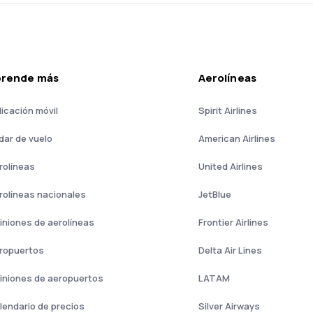
prende más
Aerolíneas
licación móvil
Spirit Airlines
dar de vuelo
American Airlines
rolíneas
United Airlines
rolíneas nacionales
JetBlue
iniones de aerolíneas
Frontier Airlines
ropuertos
Delta Air Lines
iniones de aeropuertos
LATAM
lendario de precios
Silver Airways