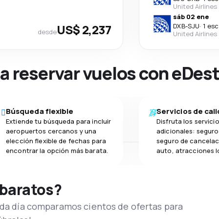
United Airlines
sáb 02 ene
US$ 2,237
DXB
-
SJU
·
1 esc
desde
United Airlines
na reservar vuelos con eDes
Búsqueda flexible
Servicios de cal
Extiende tu búsqueda para incluir
Disfruta los servici
aeropuertos cercanos y una
adicionales: seguro 
elección flexible de fechas para
seguro de cancelac
encontrar la opción más barata.
auto, atracciones l
 baratos?
Cada día comparamos cientos de ofertas para