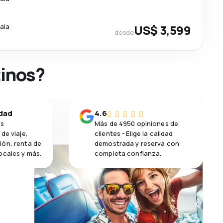
ala
US$ 3,599
desde
tinos?
idad
4.6
os
Más de 4950 opiniones de
de viaje,
clientes - Elige la calidad
ión, renta de
demostrada y reserva con
ocales y más.
completa confianza.