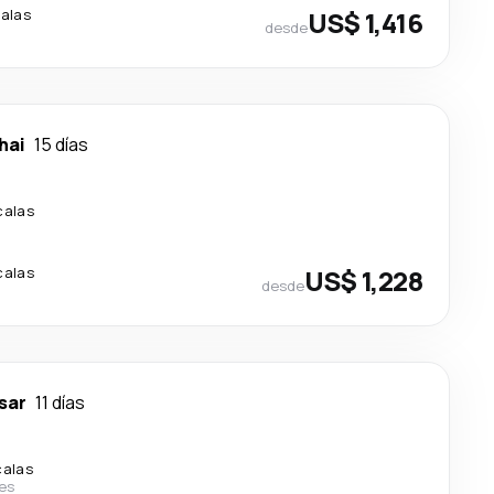
alas
US$ 1,416
desde
hai
15 días
calas
calas
US$ 1,228
desde
sar
11 días
calas
nes