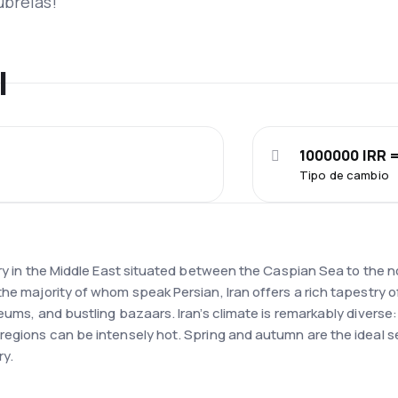
úbrelas!
l
1000000 IRR =
Tipo de cambio
ntry in the Middle East situated between the Caspian Sea to the 
the majority of whom speak Persian, Iran offers a rich tapestry 
eums, and bustling bazaars. Iran’s climate is remarkably diverse
regions can be intensely hot. Spring and autumn are the ideal se
ry.