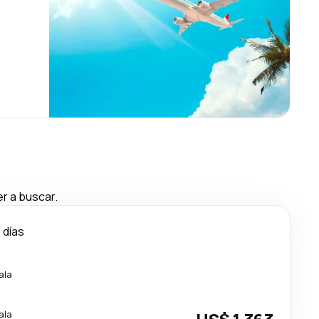
r a buscar.
 días
ala
ala