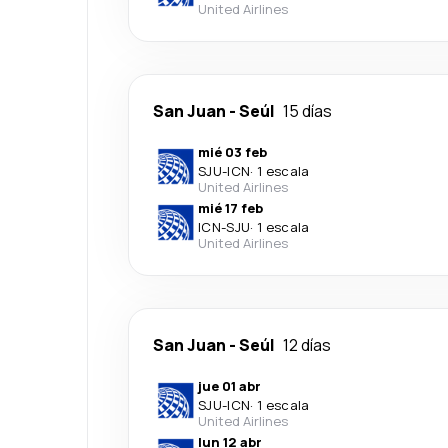
United Airlines
San Juan
-
Seúl
15 días
mié 03 feb
SJU
-
ICN
·
1 escala
United Airlines
mié 17 feb
ICN
-
SJU
·
1 escala
United Airlines
San Juan
-
Seúl
12 días
jue 01 abr
SJU
-
ICN
·
1 escala
United Airlines
lun 12 abr