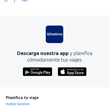
|
En mi opinión, este artículo:
Es confuso
Contiene información incorrecta
No profundiza en el tema
Es demasiado largo
Descarga nuestra app
y planifica
Enviar
cómodamente tus viajes
Planifica tu viaje
Vuelos baratos