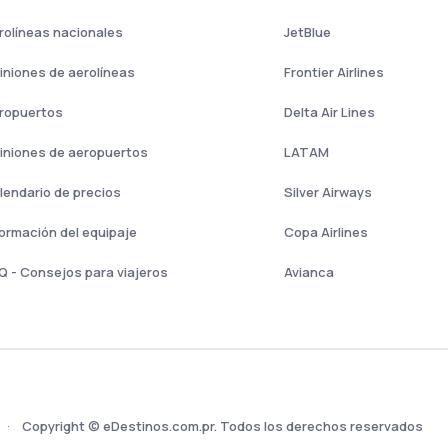
rolíneas nacionales
JetBlue
iniones de aerolíneas
Frontier Airlines
ropuertos
Delta Air Lines
iniones de aeropuertos
LATAM
lendario de precios
Silver Airways
formación del equipaje
Copa Airlines
Q - Consejos para viajeros
Avianca
Copyright © eDestinos.com.pr. Todos los derechos reservados