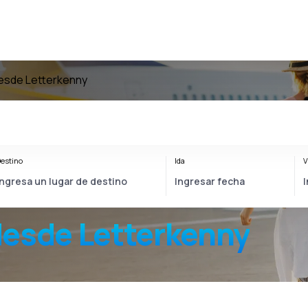
esde Letterkenny
estino
Ida
V
esde Letterkenny