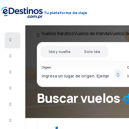
Tu plataforma de viaje
Vuelos baratos
Vuelos de Irlanda
Vuelos d
Vuelos
baratos
Ida y vuelta
Solo ida
Alojamientos
Orgien
D
Ofertas
Completa
el viaje
Buscar vuelos
d
Inspiración
y consejos
Atención
al cliente