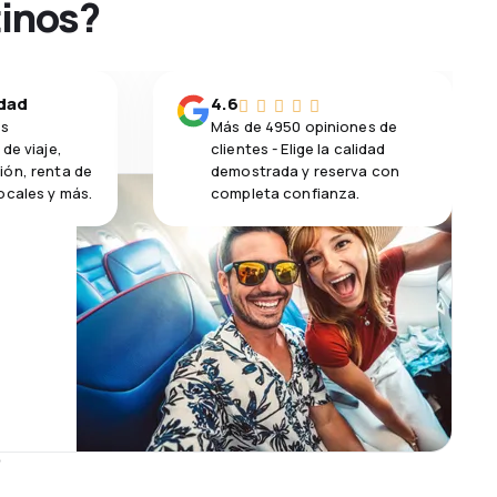
tinos?
idad
4.6
os
Más de 4950 opiniones de
de viaje,
clientes - Elige la calidad
ión, renta de
demostrada y reserva con
ocales y más.
completa confianza.
s