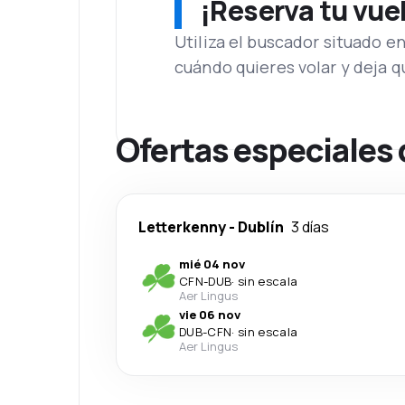
¡Reserva tu vue
Utiliza el buscador situado e
cuándo quieres volar y deja 
Ofertas especiales
Letterkenny
-
Dublín
3 días
mié 04 nov
CFN
-
DUB
·
sin escala
Aer Lingus
vie 06 nov
DUB
-
CFN
·
sin escala
Aer Lingus