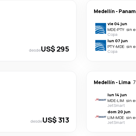
Medellín
-
Panam
vie 04 jun
MDE
-
PTY
·
sin 
Copa
lun 07 jun
US$ 295
PTY
-
MDE
·
sin 
desde
Copa
Medellín
-
Lima
7
lun 14 jun
MDE
-
LIM
·
sin 
JetSmart
dom 20 jun
US$ 313
LIM
-
MDE
·
sin 
desde
JetSmart