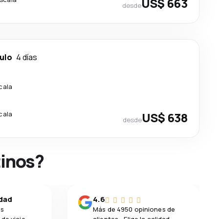
US$ 663
desde
ulo
4 días
cala
cala
US$ 638
desde
tinos?
idad
4.6
os
Más de 4950 opiniones de