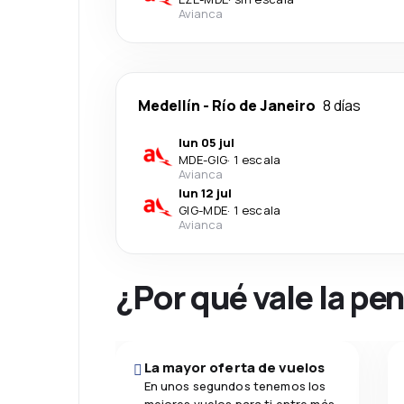
Avianca
Medellín
-
Río de Janeiro
8 días
lun 05 jul
MDE
-
GIG
·
1 escala
Avianca
lun 12 jul
GIG
-
MDE
·
1 escala
Avianca
¿Por qué vale la pe
La mayor oferta de vuelos
En unos segundos tenemos los