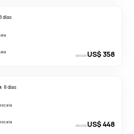
8 días
cala
cala
US$ 358
desde
n
8 días
 escala
 escala
US$ 448
desde