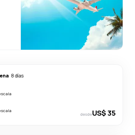
gena
8 días
escala
escala
US$ 35
desde