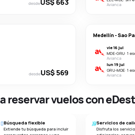
US$ 663
desde
Avianca
Medellín
-
Sao Pa
vie 16 jul
MDE
-
GRU
·
1 es
Avianca
lun 19 jul
US$ 569
GRU
-
MDE
·
1 es
desde
Avianca
na reservar vuelos con eDes
Búsqueda flexible
Servicios de cal
Extiende tu búsqueda para incluir
Disfruta los servici