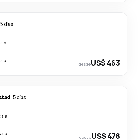
5 días
cala
cala
US$ 463
desde
stad
5 días
cala
cala
US$ 478
desde