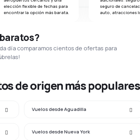
aeropuertos cercanos y una
adicionales: seguro 
elección flexible de fechas para
seguro de cancelac
encontrar la opción más barata.
auto, atracciones l
 baratos?
Cada día comparamos cientos de ofertas para
úbrelas!
os de origen más populare
Vuelos desde Aguadilla
Vuelos desde Nueva York