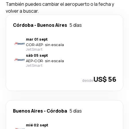
También puedes cambiar el aeropuerto o la fecha y
volver a buscar.
Córdoba
-
Buenos Aires
5 días
mar 01 sept
COR
-
AEP
·
sin escala
JetSmart
sáb 05 sept
AEP
-
COR
·
sin escala
JetSmart
US$ 56
desde
Buenos Aires
-
Córdoba
5 días
mié 02 sept