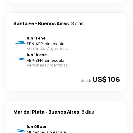
Santa Fe
-
Buenos Aires
8 días
lun 11 ene
SFN
-
AEP
·
sin escala
Aerolineas Argentinas
lun 18 ene
AEP
-
SFN
·
sin escala
Aerolineas Argentinas
US$ 106
desde
Mar del Plata
-
Buenos Aires
8 días
lun 05 abr
MDQ
-
AEP
·
sin escala