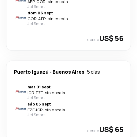
AEP
-
COR
·
sin escala
JetSmart
dom 06 sept
COR
-
AEP
·
sin escala
JetSmart
US$ 56
desde
Puerto Iguazú
-
Buenos Aires
5 días
mar 01 sept
IGR
-
EZE
·
sin escala
JetSmart
sáb 05 sept
EZE
-
IGR
·
sin escala
JetSmart
US$ 65
desde