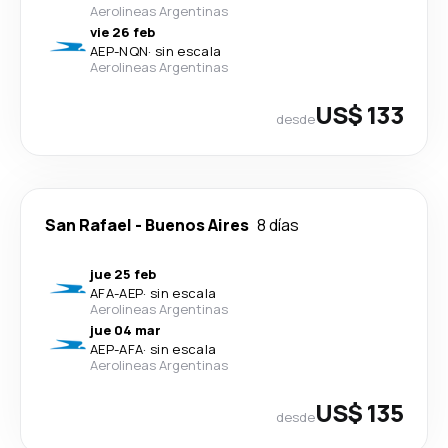
Aerolineas Argentinas
vie 26 feb
AEP
-
NQN
·
sin escala
Aerolineas Argentinas
US$ 133
desde
San Rafael
-
Buenos Aires
8 días
jue 25 feb
AFA
-
AEP
·
sin escala
Aerolineas Argentinas
jue 04 mar
AEP
-
AFA
·
sin escala
Aerolineas Argentinas
US$ 135
desde