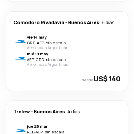
Comodoro Rivadavia
-
Buenos Aires
6 días
vie 14 may
CRD
-
AEP
·
sin escala
Aerolineas Argentinas
mié 19 may
AEP
-
CRD
·
sin escala
Aerolineas Argentinas
US$ 140
desde
Trelew
-
Buenos Aires
4 días
jue 25 mar
REL
-
AEP
·
sin escala