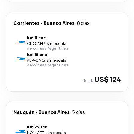
Corrientes
-
Buenos Aires
8 días
lun 11 ene
CNQ
-
AEP
·
sin escala
Aerolineas Argentinas
lun 18 ene
AEP
-
CNQ
·
sin escala
Aerolineas Argentinas
US$ 124
desde
Neuquén
-
Buenos Aires
5 días
lun 22 feb
NQN
-
AEP
·
sin escala