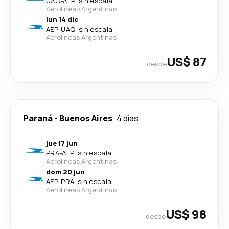
UAQ
-
AEP
·
sin escala
Aerolineas Argentinas
lun 14 dic
AEP
-
UAQ
·
sin escala
Aerolineas Argentinas
US$ 87
desde
Paraná
-
Buenos Aires
4 días
jue 17 jun
PRA
-
AEP
·
sin escala
Aerolineas Argentinas
dom 20 jun
AEP
-
PRA
·
sin escala
Aerolineas Argentinas
US$ 98
desde