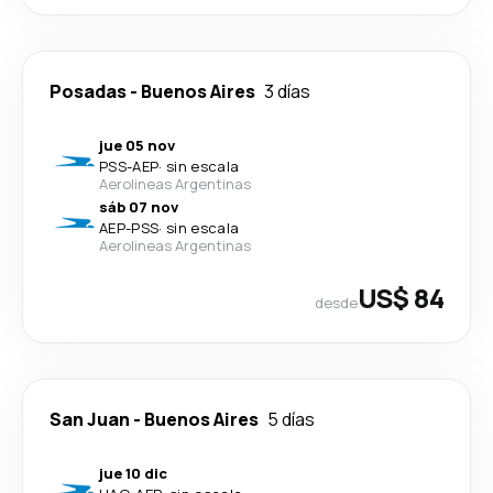
Posadas
-
Buenos Aires
3 días
jue 05 nov
PSS
-
AEP
·
sin escala
Aerolineas Argentinas
sáb 07 nov
AEP
-
PSS
·
sin escala
Aerolineas Argentinas
US$ 84
desde
San Juan
-
Buenos Aires
5 días
jue 10 dic