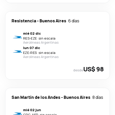
Resistencia
-
Buenos Aires
6 días
mié 02 dic
RES
-
EZE
·
sin escala
Aerolineas Argentinas
lun 07 dic
EZE
-
RES
·
sin escala
Aerolineas Argentinas
US$ 98
desde
San Martín de los Andes
-
Buenos Aires
8 días
mié 02 jun
CPC
-
AEP
·
sin escala