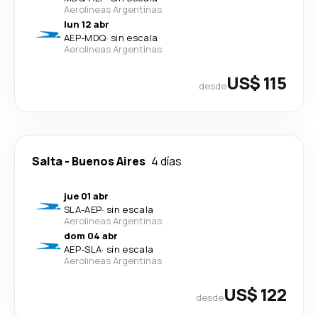
Aerolineas Argentinas
lun 12 abr
AEP
-
MDQ
·
sin escala
Aerolineas Argentinas
US$ 115
desde
Salta
-
Buenos Aires
4 días
jue 01 abr
SLA
-
AEP
·
sin escala
Aerolineas Argentinas
dom 04 abr
AEP
-
SLA
·
sin escala
Aerolineas Argentinas
US$ 122
desde