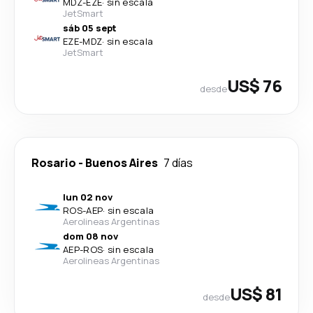
MDZ
-
EZE
·
sin escala
JetSmart
sáb 05 sept
EZE
-
MDZ
·
sin escala
JetSmart
US$ 76
desde
Rosario
-
Buenos Aires
7 días
lun 02 nov
ROS
-
AEP
·
sin escala
Aerolineas Argentinas
dom 08 nov
AEP
-
ROS
·
sin escala
Aerolineas Argentinas
US$ 81
desde