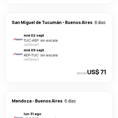
San Miguel de Tucumán
-
Buenos Aires
8 días
mié 02 sept
TUC
-
AEP
·
sin escala
JetSmart
mié 09 sept
AEP
-
TUC
·
sin escala
JetSmart
US$ 71
desde
Mendoza
-
Buenos Aires
6 días
lun 31 ago