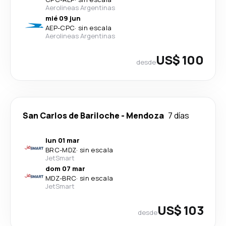
Aerolineas Argentinas
mié 09 jun
AEP
-
CPC
·
sin escala
Aerolineas Argentinas
US$ 100
desde
San Carlos de Bariloche
-
Mendoza
7 días
lun 01 mar
BRC
-
MDZ
·
sin escala
JetSmart
dom 07 mar
MDZ
-
BRC
·
sin escala
JetSmart
US$ 103
desde