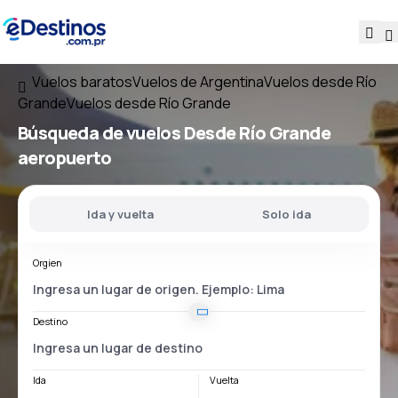
Vuelos baratos
Vuelos de Argentina
Vuelos desde Río
Grande
Vuelos desde Río Grande
Búsqueda de vuelos
Desde
Río Grande
aeropuerto
Ida y vuelta
Solo ida
Orgien
Destino
Ida
Vuelta