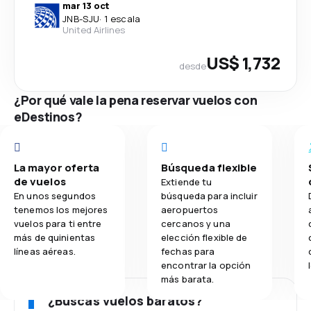
mar 13 oct
JNB
-
SJU
·
1 escala
United Airlines
US$ 1,732
desde
¿Por qué vale la pena reservar vuelos con
eDestinos?
La mayor oferta
Búsqueda flexible
de vuelos
Extiende tu
En unos segundos
búsqueda para incluir
tenemos los mejores
aeropuertos
vuelos para ti entre
cercanos y una
más de quinientas
elección flexible de
líneas aéreas.
fechas para
encontrar la opción
más barata.
¿Buscas vuelos baratos?