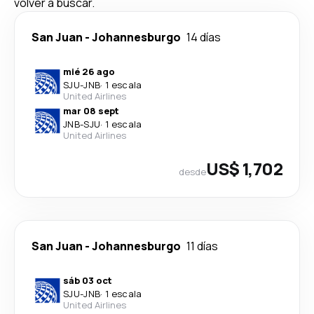
volver a buscar.
San Juan
-
Johannesburgo
14 días
mié 26 ago
SJU
-
JNB
·
1 escala
United Airlines
mar 08 sept
JNB
-
SJU
·
1 escala
United Airlines
US$ 1,702
desde
San Juan
-
Johannesburgo
11 días
sáb 03 oct
SJU
-
JNB
·
1 escala
United Airlines