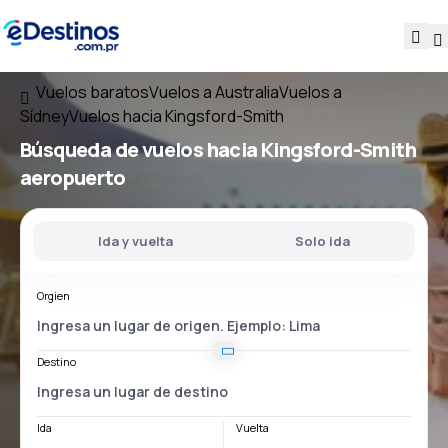
Vuelos baratos
Vuelos a Australia
Vuelos a
Sídney
Vuelos hacia Kingsford-Smith
Búsqueda de vuelos
hacia
Kingsford-Smith
aeropuerto
Ida y vuelta
Solo ida
Orgien
Destino
Ida
Vuelta