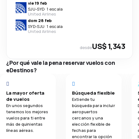
vie 19 feb
SJU
-
SYD
·
1 escala
United Airlines
dom 28 feb
SYD
-
SJU
·
1 escala
United Airlines
US$ 1,343
desde
¿Por qué vale la pena reservar vuelos con
eDestinos?
La mayor oferta
Búsqueda flexible
de vuelos
Extiende tu
En unos segundos
búsqueda para incluir
tenemos los mejores
aeropuertos
vuelos para ti entre
cercanos y una
más de quinientas
elección flexible de
líneas aéreas.
fechas para
encontrar la opción