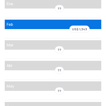
Ene
??
Feb
US$ 1,343
Mar
??
Abr
??
May
??