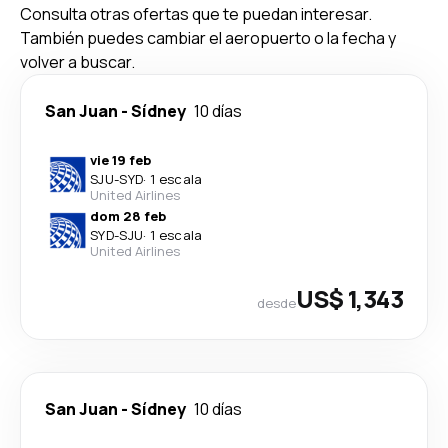
Consulta otras ofertas que te puedan interesar.
También puedes cambiar el aeropuerto o la fecha y
volver a buscar.
San Juan
-
Sídney
10 días
vie 19 feb
SJU
-
SYD
·
1 escala
United Airlines
dom 28 feb
SYD
-
SJU
·
1 escala
United Airlines
US$ 1,343
desde
San Juan
-
Sídney
10 días