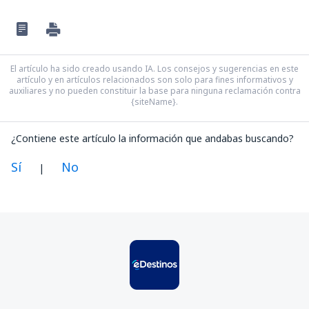
El artículo ha sido creado usando IA. Los consejos y sugerencias en este
artículo y en artículos relacionados son solo para fines informativos y
auxiliares y no pueden constituir la base para ninguna reclamación contra
{siteName}.
¿Contiene este artículo la información que andabas buscando?
Sí
No
|
En mi opinión, este artículo:
Es confuso
Contiene información incorrecta
No profundiza en el tema
Es demasiado largo