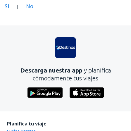
Sí
No
|
En mi opinión, este artículo:
Es confuso
Contiene información incorrecta
No profundiza en el tema
Es demasiado largo
Descarga nuestra app
y planifica
Enviar
cómodamente tus viajes
Planifica tu viaje