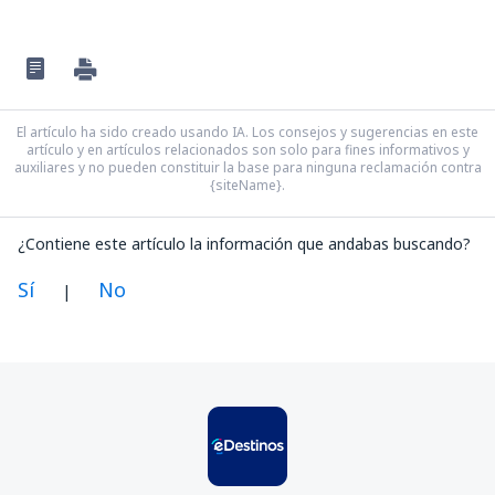
El artículo ha sido creado usando IA. Los consejos y sugerencias en este
artículo y en artículos relacionados son solo para fines informativos y
auxiliares y no pueden constituir la base para ninguna reclamación contra
{siteName}.
¿Contiene este artículo la información que andabas buscando?
Sí
No
|
En mi opinión, este artículo:
Es confuso
Contiene información incorrecta
No profundiza en el tema
Es demasiado largo