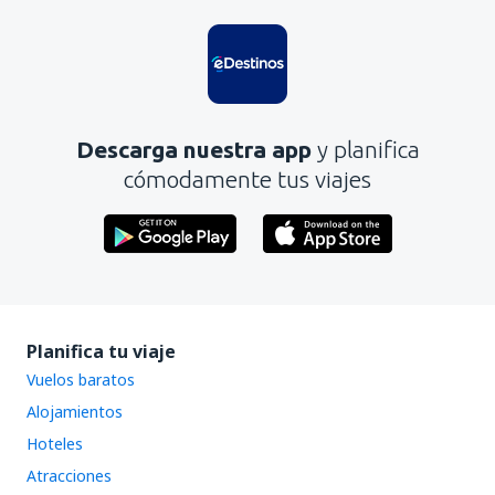
Es confuso
Contiene información incorrecta
No profundiza en el tema
Es demasiado largo
Descarga nuestra app
y planifica
Enviar
cómodamente tus viajes
Planifica tu viaje
Vuelos baratos
Alojamientos
Hoteles
Atracciones