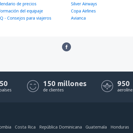
lendario de precios
Silver Airways
formación del equipaje
Copa Airlines
Q - Consejos para viajeros
Avianca
50
150 millones
950
países
de clientes
aerolín
ombia
Costa Rica
República Dominicana
Guatemala
Honduras