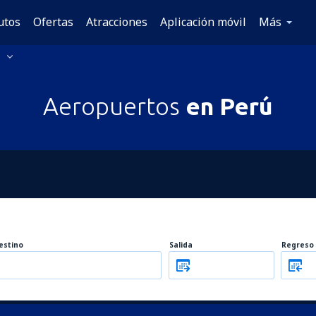
utos
Ofertas
Atracciones
Aplicación móvil
Más
ú
Aeropuertos
en Perú
estino
Salida
Regreso