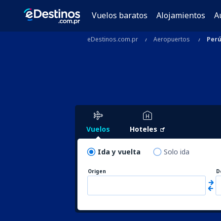
Vuelos baratos
Alojamientos
A
eDestinos.com.pr
Aeropuertos
Per
Vuelos
Hoteles
Ida y vuelta
Solo ida
Origen
D