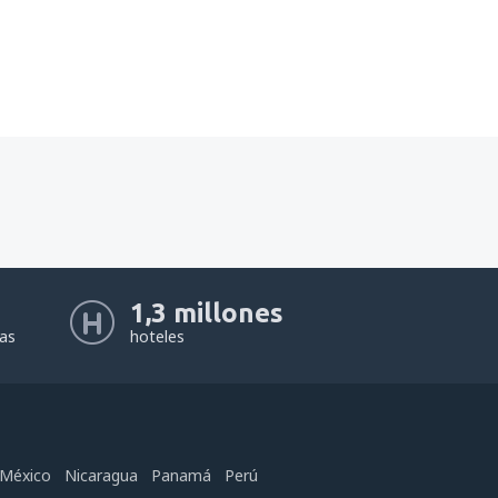
1,3 millones
eas
hoteles
México
Nicaragua
Panamá
Perú