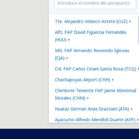
Tte. Alejandro Velasco Astete (CUZ)
Alfz. FAP David Figueroa Fernandini
(HUU)
MG. FAP Armando Revoredo Iglesias
(CJA)
Cnl. FAP Carlos Ciriani Santa Rosa (TCQ)
Chachapoyas Airport (CHH)
Chimbote Teniente FAP Jaime Montreuil
Morales (CHM)
Huaraz German Arias Grazziani (ATA)
Ayacucho Alfredo Mendívil Duarte (AYP)
Cap. David Abensur Rengifo (PCL)