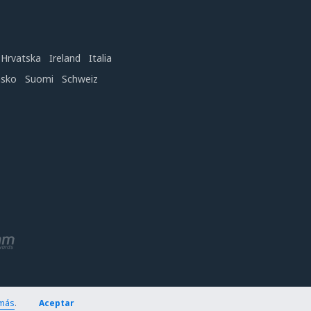
Hrvatska
Ireland
Italia
nsko
Suomi
Schweiz
más
.
Aceptar