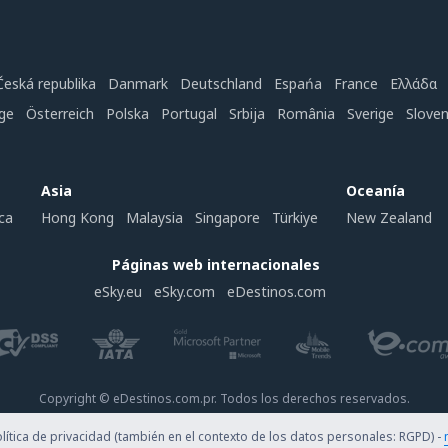
Česká republika
Danmark
Deutschland
Espańa
France
Ελλάδα
ge
Österreich
Polska
Portugal
Srbija
România
Sverige
Slove
Asia
Oceanía
ca
Hong Kong
Malaysia
Singapore
Türkiye
New Zealand
Páginas web internacionales
eSky.eu
eSky.com
eDestinos.com
Copyright © eDestinos.com.pr. Todos los derechos reservados.
ítica de privacidad (también en el contexto de los datos personales: RGPD) -