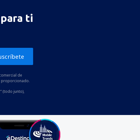
para ti
uscríbete
comercial de
he proporcionado.
” (todo junto),