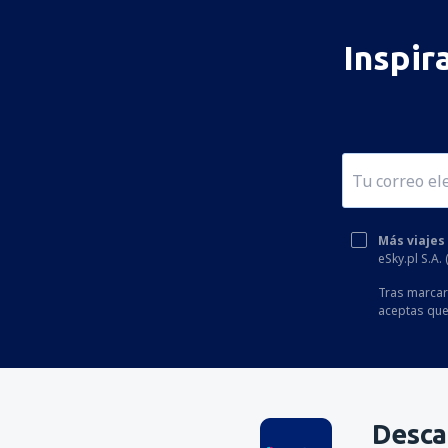
Cnl. FAP Francisco Secada Vignetta (IQT)
Jauja Francisco Carlé (JAU)
Inspir
Atalaya Gerardo Pérez Pinedo (AYX)
Cap. FAP Guillermo Concha Iberico (PIU)
Cadete FAP Guillermo del Castillo
Paredes (TPP)
Iberia Gerardo Pérez Pinedo (IBP)
Inca Manco Cápac (JUL)
Más viajes
eSky.pl S.A.
Lima Jorge Chávez (LIM)
Tras marcar 
Cap. FAP José Abelardo Quiñones
aceptas que
Gonzales (CIX)
Juanjui Airport (JJI)
Mazamari Manuel Prado (MZA)
Desca
Moyobamba Airport (MBP)