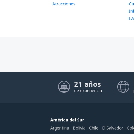
Atracciones
(YMS)
Ca
In
FA
21 años
de experiencia
América del Sur
Argentina
Bolivia
Chile
El Salvador
Col