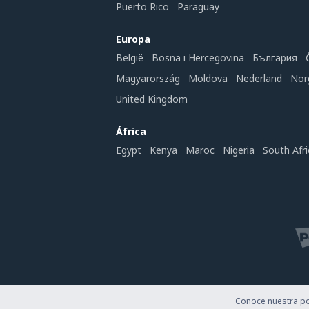
Puerto Rico
Paraguay
Europa
België
Bosna i Hercegovina
България
Magyarország
Moldova
Nederland
Nor
United Kingdom
África
Egypt
Kenya
Maroc
Nigeria
South Afri
Conoce nuestra pol