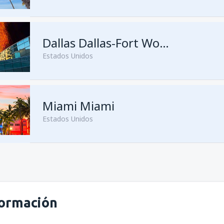
Dallas Dallas-Fort Worth
Estados Unidos
Miami Miami
Estados Unidos
desde
San Juan, Luis Munoz M
formación
desde
San Juan, Luis Munoz M