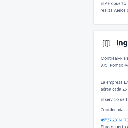
El Aeropuerto 
realiza vuelos
In
Montréal–Pierr
975, Roméo-Va
La empresa L'A
aérea cada 25 
El servicio de 
Coordenadas p
45°27'28"N, 7
El aeropuerto 