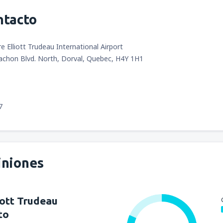
ntacto
e Elliott Trudeau International Airport
chon Blvd. North, Dorval, Quebec, H4Y 1H1
7
iniones
liott Trudeau
to