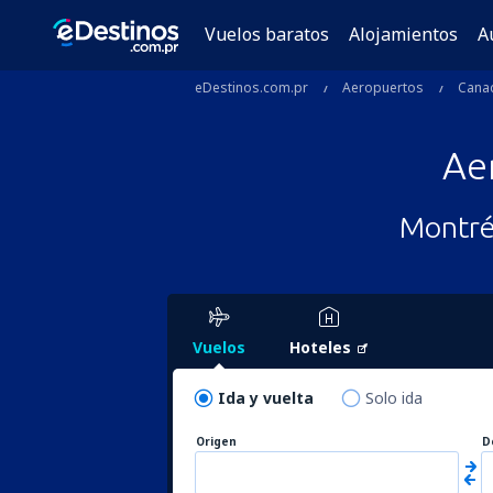
Vuelos baratos
Alojamientos
A
eDestinos.com.pr
Aeropuertos
Cana
Ae
Montréa
Vuelos
Hoteles
Ida y vuelta
Solo ida
Origen
D