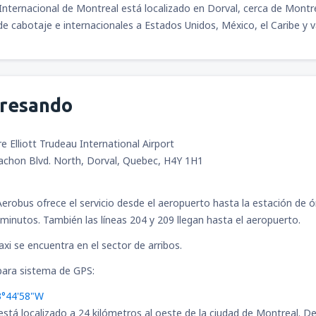
Internacional de Montreal está localizado en Dorval, cerca de Mont
 de cabotaje e internacionales a Estados Unidos, México, el Caribe y 
gresando
e Elliott Trudeau International Airport
chon Blvd. North, Dorval, Quebec, H4Y 1H1
erobus ofrece el servicio desde el aeropuerto hasta la estación de óm
minutos. También las líneas 204 y 209 llegan hasta el aeropuerto.
taxi se encuentra en el sector de arribos.
ara sistema de GPS:
3°44'58"W
está localizado a 24 kilómetros al oeste de la ciudad de Montreal. De