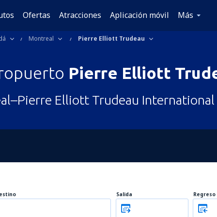
utos
Ofertas
Atracciones
Aplicación móvil
Más
dá
Montreal
Pierre Elliott Trudeau
ropuerto
Pierre Elliott Trud
l–Pierre Elliott Trudeau International
estino
Salida
Regreso