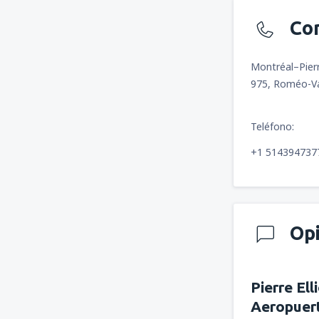
Co
Montréal–Pierr
975, Roméo-Va
Teléfono:
+1 514394737
Op
Pierre El
Aeropuer