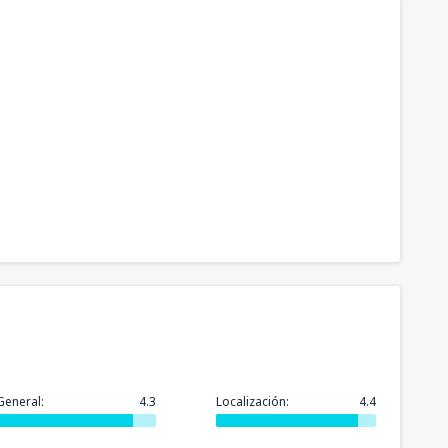
General:
4.3
Localización:
4.4