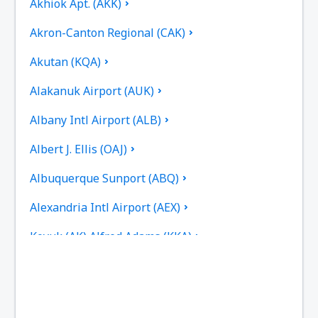
Akhiok Apt. (AKK)
Akron-Canton Regional (CAK)
Akutan (KQA)
Alakanuk Airport (AUK)
Albany Intl Airport (ALB)
Albert J. Ellis (OAJ)
Albuquerque Sunport (ABQ)
Alexandria Intl Airport (AEX)
Koyuk (AK) Alfred Adams (KKA)
Allakaket Apt. (AET)
Pittsburgh