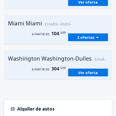
Ver oferta
Miami Miami
Estados Unidos
104
USD
A PARTIR DE:
2 ofertas
desde
San Juan, Luis Munoz Marín
(SJU)
Washington Washington-Dulles
104
Estados Unidos
A PARTIR DE:
USD
304
USD
A PARTIR DE:
Ver oferta
desde
San Juan, Luis Munoz Marín
(SJU)
104
A PARTIR DE:
USD
Alquiler de autos