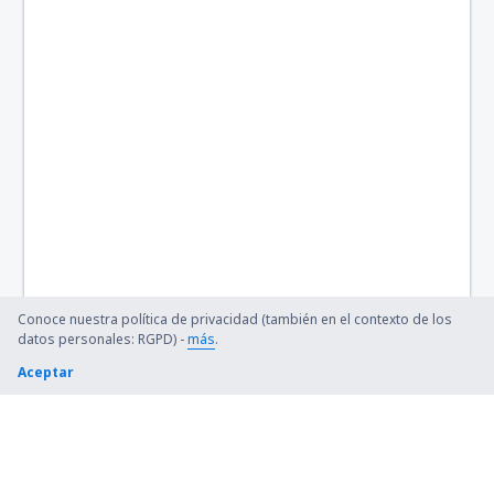
Quincy Regional (UIN)
Baltimore Thurgood Marshall (BWI)
Bangor Intl Airport (BGR)
Barkley Regional (PAH)
Barnstable Municipal (HYA)
Barter Island Apt. (BTI)
Ryan (BTR)
Conoce nuestra política de privacidad (también en el contexto de los
Beaver (WBQ)
datos personales: RGPD) -
más
.
Aceptar
Beckley (BKW)
Bellingham Intl Airport (BLI)
Bemidji Regional Airport (BJI)