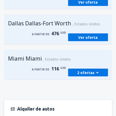
Ver oferta
Dallas Dallas-Fort Worth
Estados Unidos
476
USD
A PARTIR DE:
Ver oferta
Miami Miami
Estados Unidos
116
USD
A PARTIR DE:
2 ofertas
desde
San Juan, Luis Munoz Marín
(SJU)
116
A PARTIR DE:
USD
Alquiler de autos
desde
San Juan, Luis Munoz Marín
(SJU)
116
A PARTIR DE:
USD