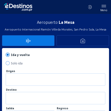
Menú
Aeropuerto
La Mesa
Aeropuerto Internacional Ramón Villeda Morales, San Pedro Sula, La Mesa
Ida y vuelta
Solo ida
Origen
Destino
Salida
Regreso