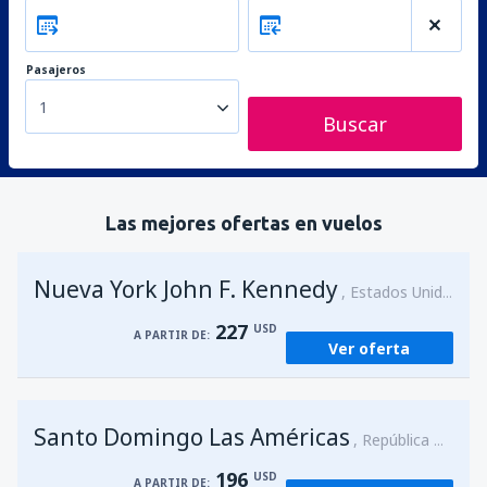
Pasajeros
1
Buscar
Las mejores ofertas en vuelos
Nueva York John F. Kennedy
Estados Unidos
227
USD
A PARTIR DE:
Ver oferta
Santo Domingo Las Américas
República Dominicana
196
USD
A PARTIR DE: