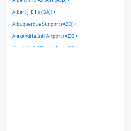
Albert J. Ellis (OAJ)
Albuquerque Sunport (ABQ)
Alexandria Intl Airport (AEX)
Koyuk (AK) Alfred Adams (KKA)
Allakaket Apt. (AET)
Pittsburgh
Fairbanks
Alliance Municipal Airport (AIA)
Alpena County Regional Airport (APN)
Martinsburg Altoona-Blair County (AOO)