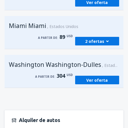
Ver oferta
Miami Miami
Estados Unidos
89
USD
A PARTIR DE:
2 ofertas
desde
San Juan, Luis Munoz Marín
(SJU)
Washington Washington-Dulles
89
Estados Unidos
A PARTIR DE:
USD
304
USD
A PARTIR DE:
Ver oferta
desde
San Juan, Luis Munoz Marín
(SJU)
89
A PARTIR DE:
USD
Alquiler de autos