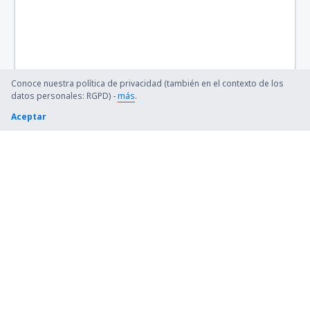
Barnstable Municipal (HYA)
Barter Island Apt. (BTI)
Ryan (BTR)
Conoce nuestra política de privacidad (también en el contexto de los
Beaver (WBQ)
datos personales: RGPD) -
más
.
Aceptar
Beckley (BKW)
Bellingham Intl Airport (BLI)
Bemidji Regional Airport (BJI)
Bert Mooney (BTM)
Bethel Airport (BET)
Bettles (BTT)
Birch Creek (KBC)