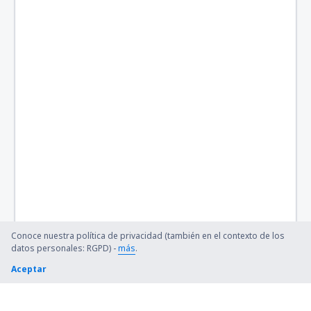
Austin-Bergstrom Intl. Airport (AUS)
Quincy Regional (UIN)
Baltimore Thurgood Marshall (BWI)
Bangor Intl Airport (BGR)
Barkley Regional (PAH)
Barnstable Municipal (HYA)
Barter Island Apt. (BTI)
Ryan (BTR)
Conoce nuestra política de privacidad (también en el contexto de los
Beaver (WBQ)
datos personales: RGPD) -
más
.
Aceptar
Beckley (BKW)
Bellingham Intl Airport (BLI)