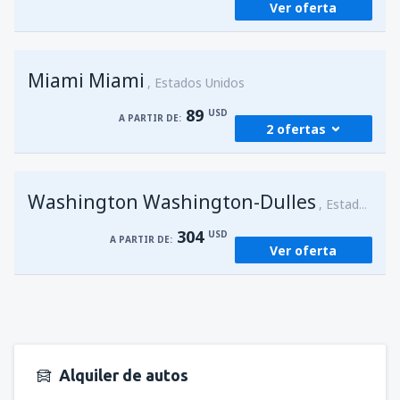
Ver oferta
Miami Miami
Estados Unidos
89
USD
A PARTIR DE:
2 ofertas
desde
San Juan, Luis Munoz Marín
(SJU)
Washington Washington-Dulles
89
Estados Unidos
A PARTIR DE:
USD
304
USD
A PARTIR DE:
Ver oferta
desde
San Juan, Luis Munoz Marín
(SJU)
89
A PARTIR DE:
USD
Alquiler de autos