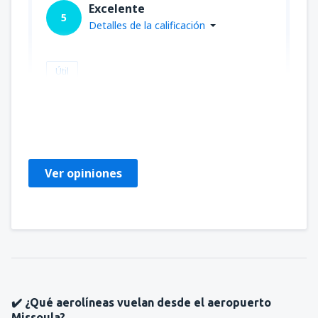
Excelente
5
Detalles de la calificación
Útil
Mary
United States Of America,
Marzo 2023
Ver opiniones
✔️ ¿Qué aerolíneas vuelan desde el aeropuerto
Missoula?