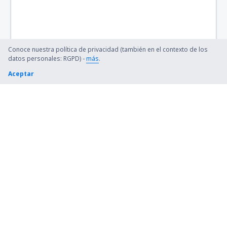
Barter Island Apt. (BTI)
Ryan (BTR)
Conoce nuestra política de privacidad (también en el contexto de los
Beaver (WBQ)
datos personales: RGPD) -
más
.
Aceptar
Beckley (BKW)
Bellingham Intl Airport (BLI)
Bemidji Regional Airport (BJI)
Bert Mooney (BTM)
Bethel Airport (BET)
Bettles (BTT)
Birch Creek (KBC)
Birmingham-Shuttlesworth Intl Airport (BHM)