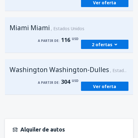
Ver oferta
Miami Miami
Estados Unidos
116
USD
A PARTIR DE:
2 ofertas
desde
San Juan, Luis Munoz Marín
(SJU)
Washington Washington-Dulles
116
Estados Unidos
A PARTIR DE:
USD
304
USD
A PARTIR DE:
Ver oferta
desde
San Juan, Luis Munoz Marín
(SJU)
116
A PARTIR DE:
USD
Alquiler de autos