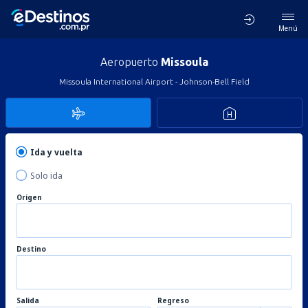
Menú
Aeropuerto
Missoula
Missoula International Airport - Johnson-Bell Field
Ida y vuelta
Solo ida
Origen
Destino
Salida
Regreso