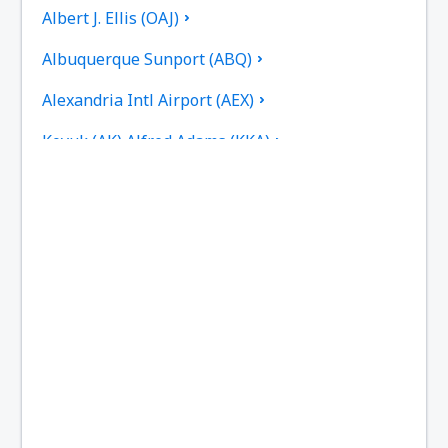
Albert J. Ellis (OAJ)
Albuquerque Sunport (ABQ)
Alexandria Intl Airport (AEX)
Koyuk (AK) Alfred Adams (KKA)
Allakaket Apt. (AET)
Pittsburgh
Fairbanks
Alliance Municipal Airport (AIA)
Alpena County Regional Airport (APN)
Martinsburg Altoona-Blair County (AOO)
Ambler Airport (ABL)