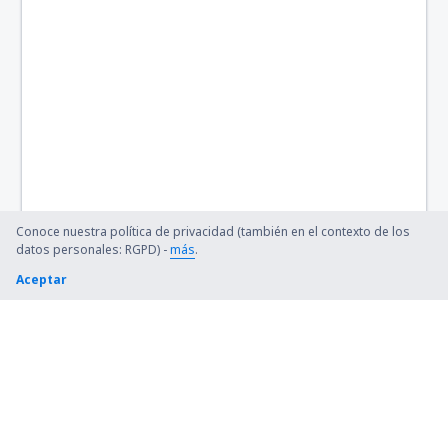
Bangor Intl Airport (BGR)
Barkley Regional (PAH)
Barnstable Municipal (HYA)
Barter Island Apt. (BTI)
Ryan (BTR)
Conoce nuestra política de privacidad (también en el contexto de los
Beaver (WBQ)
datos personales: RGPD) -
más
.
Aceptar
Beckley (BKW)
Bellingham Intl Airport (BLI)
Bemidji Regional Airport (BJI)
Bert Mooney (BTM)
Bethel Airport (BET)