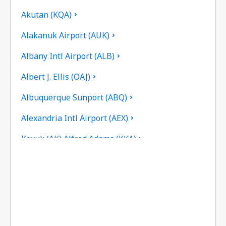
Akutan (KQA)
Alakanuk Airport (AUK)
Albany Intl Airport (ALB)
Albert J. Ellis (OAJ)
Albuquerque Sunport (ABQ)
Alexandria Intl Airport (AEX)
Koyuk (AK) Alfred Adams (KKA)
Allakaket Apt. (AET)
Pittsburgh
Fairbanks
Alliance Municipal Airport (AIA)