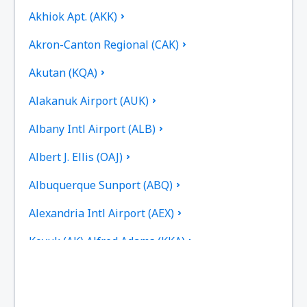
Akhiok Apt. (AKK)
Akron-Canton Regional (CAK)
Akutan (KQA)
Alakanuk Airport (AUK)
Albany Intl Airport (ALB)
Albert J. Ellis (OAJ)
Albuquerque Sunport (ABQ)
Alexandria Intl Airport (AEX)
Koyuk (AK) Alfred Adams (KKA)
Allakaket Apt. (AET)
Pittsburgh