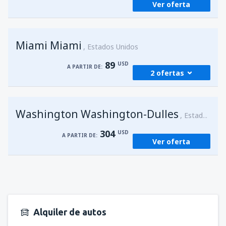
Ver oferta
Miami Miami
Estados Unidos
89
USD
A PARTIR DE:
2 ofertas
desde
San Juan, Luis Munoz Marín
(SJU)
Washington Washington-Dulles
89
Estados Unidos
A PARTIR DE:
USD
304
USD
A PARTIR DE:
Ver oferta
desde
San Juan, Luis Munoz Marín
(SJU)
89
A PARTIR DE:
USD
Alquiler de autos