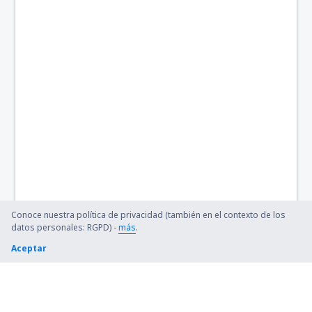
Quincy Regional (UIN)
Baltimore Thurgood Marshall (BWI)
Bangor Intl Airport (BGR)
Barkley Regional (PAH)
Barnstable Municipal (HYA)
Barter Island Apt. (BTI)
Ryan (BTR)
Conoce nuestra política de privacidad (también en el contexto de los
Beaver (WBQ)
datos personales: RGPD) -
más
.
Aceptar
Beckley (BKW)
Bellingham Intl Airport (BLI)
Bemidji Regional Airport (BJI)