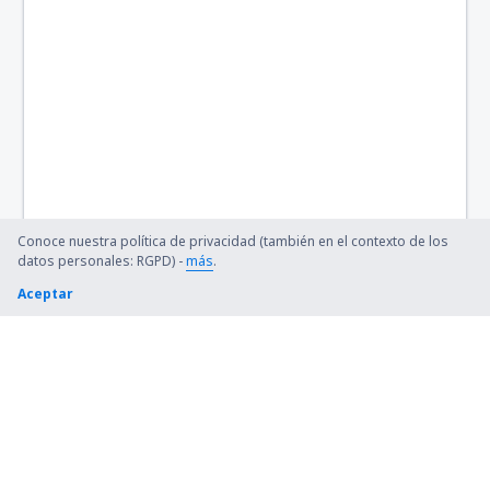
Bangor Intl Airport (BGR)
Barkley Regional (PAH)
Barnstable Municipal (HYA)
Barter Island Apt. (BTI)
Ryan (BTR)
Conoce nuestra política de privacidad (también en el contexto de los
Beaver (WBQ)
datos personales: RGPD) -
más
.
Aceptar
Beckley (BKW)
Bellingham Intl Airport (BLI)
Bemidji Regional Airport (BJI)
Bert Mooney (BTM)
Bethel Airport (BET)