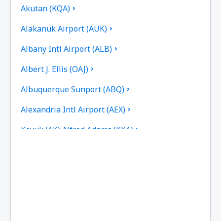
Akutan (KQA)
Alakanuk Airport (AUK)
Albany Intl Airport (ALB)
Albert J. Ellis (OAJ)
Albuquerque Sunport (ABQ)
Alexandria Intl Airport (AEX)
Koyuk (AK) Alfred Adams (KKA)
Allakaket Apt. (AET)
Pittsburgh
Fairbanks
Alliance Municipal Airport (AIA)