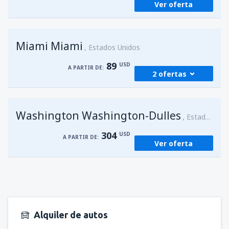
Ver oferta
Miami Miami
Estados Unidos
89
USD
A PARTIR DE:
2 ofertas
desde
San Juan, Luis Munoz Marín
(SJU)
Washington Washington-Dulles
89
Estados Unidos
A PARTIR DE:
USD
304
USD
A PARTIR DE:
Ver oferta
desde
San Juan, Luis Munoz Marín
(SJU)
89
A PARTIR DE:
USD
Alquiler de autos