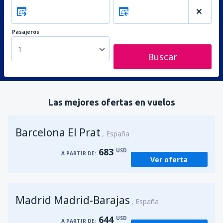
Pasajeros
1
Buscar
Las mejores ofertas en vuelos
Barcelona El Prat
España
683
USD
A PARTIR DE:
Ver oferta
Madrid Madrid-Barajas
España
644
USD
A PARTIR DE: