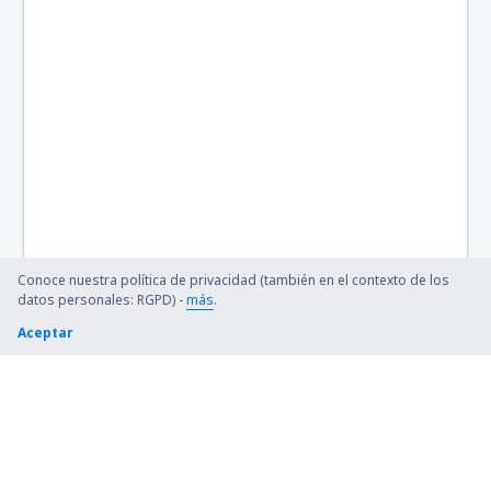
Tenerife Norte - Los Rodeos (TFN)
Tenerife Sur - Reina Sofia (TFS)
Valladolid (VLL)
Vitoria (VIT)
Vila Do Porto (ZAZ)
Conoce nuestra política de privacidad (también en el contexto de los
datos personales: RGPD) -
más
.
Aceptar