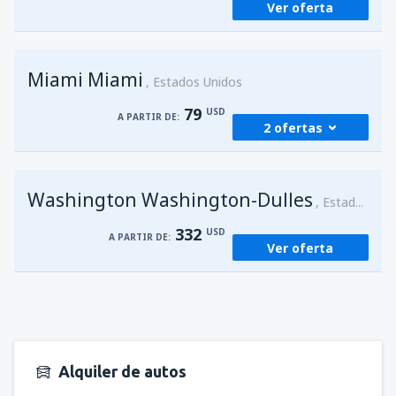
Ver oferta
Miami Miami
Estados Unidos
79
USD
A PARTIR DE:
2 ofertas
desde
San Juan, Luis Munoz Marín
(SJU)
Washington Washington-Dulles
79
Estados Unidos
A PARTIR DE:
USD
332
USD
A PARTIR DE:
Ver oferta
desde
San Juan, Luis Munoz Marín
(SJU)
79
A PARTIR DE:
USD
Alquiler de autos