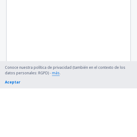
Bangor Intl Airport (BGR)
Barkley Regional (PAH)
Barnstable Municipal (HYA)
Barter Island Apt. (BTI)
Ryan (BTR)
Conoce nuestra política de privacidad (también en el contexto de los
Beaver (WBQ)
datos personales: RGPD) -
más
.
Aceptar
Beckley (BKW)
Bellingham Intl Airport (BLI)
Bemidji Regional Airport (BJI)
Bert Mooney (BTM)
Bethel Airport (BET)