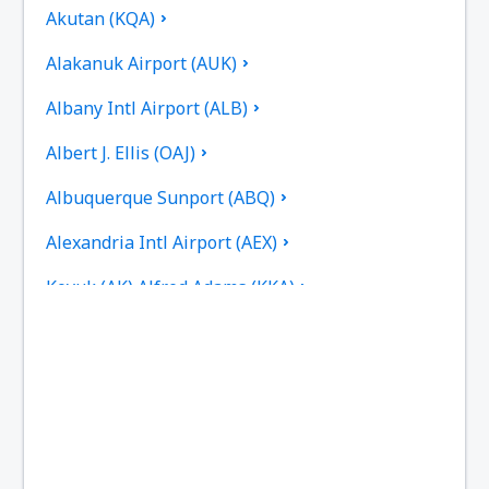
Akutan (KQA)
Alakanuk Airport (AUK)
Albany Intl Airport (ALB)
Albert J. Ellis (OAJ)
Albuquerque Sunport (ABQ)
Alexandria Intl Airport (AEX)
Koyuk (AK) Alfred Adams (KKA)
Allakaket Apt. (AET)
Pittsburgh
Fairbanks
Alliance Municipal Airport (AIA)