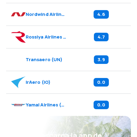
Nordwind Airlines
(
N4
)
4.6
Rossiya Airlines
(
FV
)
4.7
Transaero
(
UN
)
3.9
IrAero
(
IO
)
0.0
Yamal Airlines
(
YC
)
0.0
¡Eh! Descarga la app de