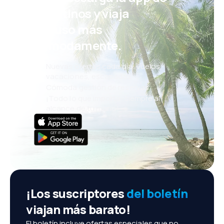
eDestinos y viaja
incluso más
cómodamente.
Nuevas ofertas cada día: vuelos,
vacaciones, escapadas
Cómoda gestión de reservas
¡Todo lo que importa, siempre al
alcance de tu mano!
¡Los suscriptores
del boletín
viajan más barato!
El boletín incluye ofertas especiales que no