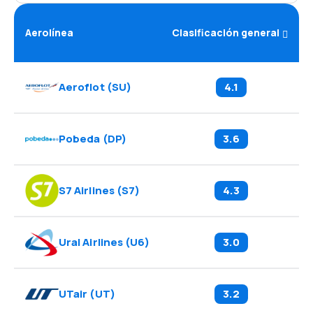
Aerolínea
Clasificación general
Aeroflot
(
SU
)
4.1
Pobeda
(
DP
)
3.6
S7 Airlines
(
S7
)
4.3
Ural Airlines
(
U6
)
3.0
UTair
(
UT
)
3.2