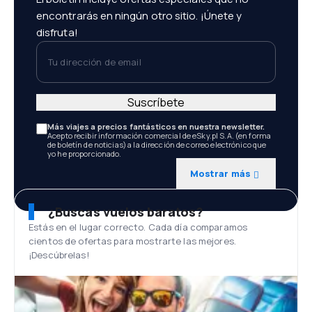
encontrarás en ningún otro sitio. ¡Únete y
disfruta!
Tu dirección de email
Suscríbete
Más viajes a precios fantásticos en nuestra newsletter.
Acepto recibir información comercial de eSky.pl S.A. (en forma
de boletín de noticias) a la dirección de correo electrónico que
yo he proporcionado.
Mostrar más
¿Buscas vuelos baratos?
Estás en el lugar correcto. Cada día comparamos
cientos de ofertas para mostrarte las mejores.
¡Descúbrelas!