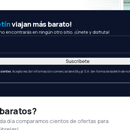
etín
viajan más barato!
 no encontrarás en ningún otro sitio. ¡Únete y disfruta!
Suscríbete
sletter.
Acepto recibir información comercial de eSky.pl S.A. (en forma de boletín de not
 baratos?
Cada día comparamos cientos de ofertas para
úbrelas!