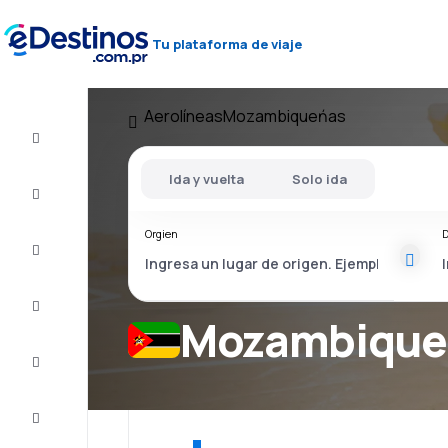
Tu plataforma de viaje
Aerolíneas
Mozambiqueńas
Vuelos
baratos
Ida y vuelta
Solo ida
Alojamientos
Orgien
D
Ofertas
Completa
el viaje
Mozambiqueń
Inspiración
y consejos
Atención
al cliente