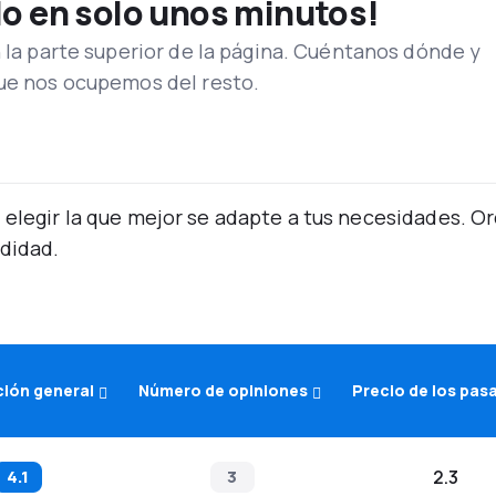
lo en solo unos minutos!
n la parte superior de la página. Cuéntanos dónde y
que nos ocupemos del resto.
 elegir la que mejor se adapte a tus necesidades. 
didad.
ción general
Número de opiniones
Precio de los pas
(
4.1
TM
)
3
2.3