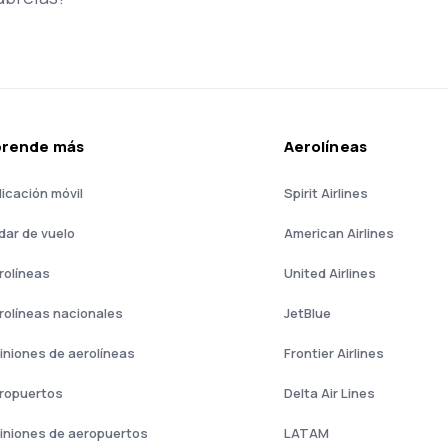
prende más
Aerolíneas
licación móvil
Spirit Airlines
dar de vuelo
American Airlines
rolíneas
United Airlines
rolíneas nacionales
JetBlue
iniones de aerolíneas
Frontier Airlines
ropuertos
Delta Air Lines
iniones de aeropuertos
LATAM