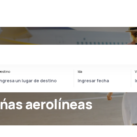
estino
Ida
V
as aerolíneas