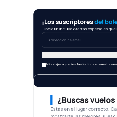
¡Los suscriptores
del bol
El boletín incluye ofertas especiales que
Tu dirección de email
Más viajes a precios fantásticos en nuestra new
¿Buscas vuelos
Estás en el lugar correcto. 
mostrarte las mejores. ¡Desc