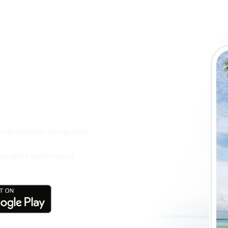
a app de
ja incluso más
s, vacaciones, escapadas
l alcance de tu mano!