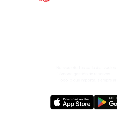
¡Eh! Descarga l
eDestinos y via
cómodamente.
Nuevas ofertas cada día: vuelo
Cómoda gestión de reservas
¡Todo lo que importa, siempre a