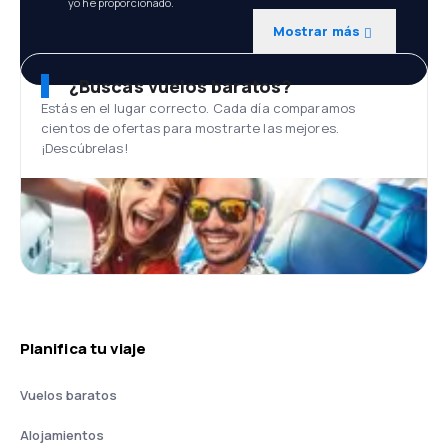
yo he proporcionado.
Mostrar más
¿Buscas vuelos baratos?
Estás en el lugar correcto. Cada día comparamos
cientos de ofertas para mostrarte las mejores.
¡Descúbrelas!
Planifica tu viaje
Vuelos baratos
Alojamientos