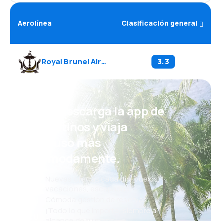
Aerolínea
Clasificación general
Royal Brunei Airlines
(
BI
)
3.3
¡Eh! Descarga la app de
eDestinos y viaja
incluso más
cómodamente.
Nuevas ofertas cada día: vuelos,
vacaciones, escapadas
Cómoda gestión de reservas
¡Todo lo que importa, siempre al
alcance de tu mano!