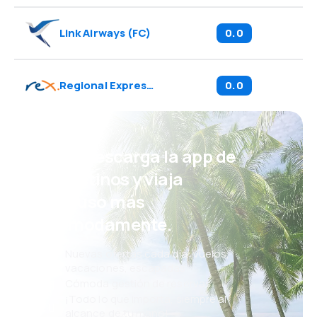
Link Airways
(
FC
)
0.0
Regional Express
(
ZL
)
0.0
¡Eh! Descarga la app de
eDestinos y viaja
incluso más
cómodamente.
Nuevas ofertas cada día: vuelos,
vacaciones, escapadas
Cómoda gestión de reservas
¡Todo lo que importa, siempre al
alcance de tu mano!