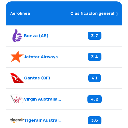
Aerolínea
Clasificación general
Bonza
(
AB
)
3.7
Jetstar Airways
(
JQ
)
3.4
Qantas
(
QF
)
4.1
Virgin Australia
(
VA
)
4.2
Tigerair Australia
(
TT
)
3.6