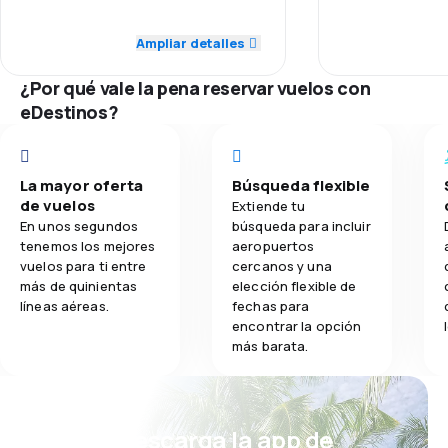
4.0
Puntualidad
Red de conex
Ampliar detalles
2.3
Comidas
4.0
Red de conexiones
Precio del bill
¿Por qué vale la pena reservar vuelos con
4.0
eDestinos?
Precio del billete
Comodidad de
1.0
Comodidad de viaje
Transporte de
La mayor oferta
Búsqueda flexible
4.0
de vuelos
Transporte de equipaje
Extiende tu
Comidas
En unos segundos
búsqueda para incluir
tenemos los mejores
aeropuertos
2.0
Comidas
vuelos para ti entre
cercanos y una
más de quinientas
elección flexible de
líneas aéreas.
fechas para
encontrar la opción
más barata.
¡Eh! Descarga la app de