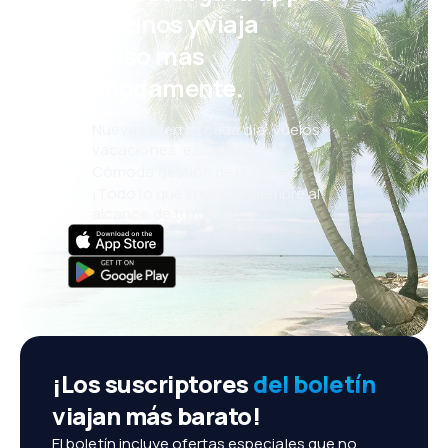
eDestinos y viaja
incluso más
cómodamente.
Nuevas ofertas cada día: vuelos,
vacaciones, escapadas
Cómoda gestión de reservas
¡Todo lo que importa, siempre al
alcance de tu mano!
¡Los suscriptores
del boletín
viajan más barato!
El boletín incluye ofertas especiales que no