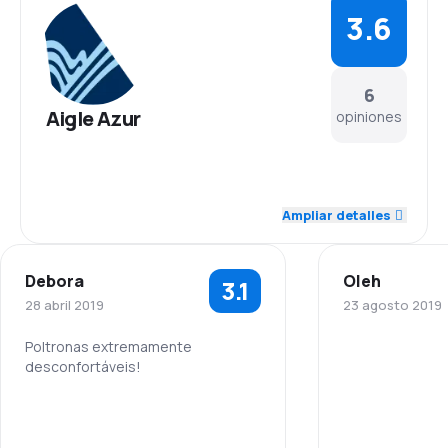
3.6
6
Aigle Azur
opiniones
4.2
Personal
Ampliar detalles
4.8
Puntualidad
Debora
Oleh
3.1
4.0
Red de conexiones
28 abril 2019
23 agosto 2019
4.0
Precio del billete
Poltronas extremamente
desconfortáveis!
Personal
3.8
Comodidad de viaje
4.0
Personal
Puntualidad
2.6
Transporte de equipaje