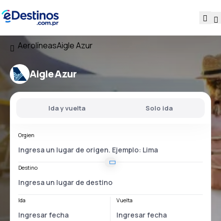
Aerolíneas
Aigle Azur
Aigle Azur
Ida y vuelta
Solo ida
Orgien
Destino
Ida
Vuelta