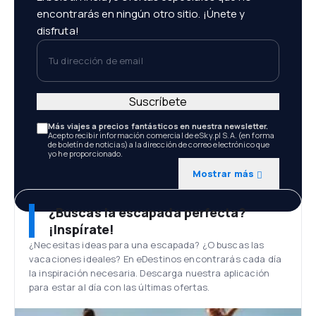
encontrarás en ningún otro sitio. ¡Únete y
disfruta!
Tu dirección de email
Suscríbete
Más viajes a precios fantásticos en nuestra newsletter.
Acepto recibir información comercial de eSky.pl S.A. (en forma
de boletín de noticias) a la dirección de correo electrónico que
yo he proporcionado.
Mostrar más
¿Buscas la escapada perfecta?
¡Inspírate!
¿Necesitas ideas para una escapada? ¿O buscas las
vacaciones ideales? En eDestinos encontrarás cada día
la inspiración necesaria. Descarga nuestra aplicación
para estar al día con las últimas ofertas.