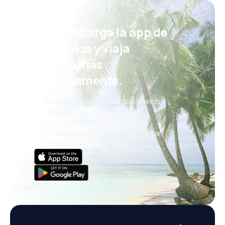
¡Eh! Descarga la app de
eDestinos y viaja
incluso más
cómodamente.
Nuevas ofertas cada día: vuelos,
vacaciones, escapadas
Cómoda gestión de reservas
¡Todo lo que importa, siempre al
alcance de tu mano!