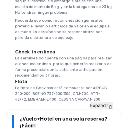
según el destino, sin embargo si viajas con una
maleta de mano de 5 kg. y en la bodega una de 23 kg.
No tendrás ningún problema.
Recuerda que como recomendación general es
preferible llevar los artículos de valor en el equipaje
de mano. La aerolínea no se responsabiliza por
pérdida o deterioro de equipaje.
Check-in en línea
La aerolínea no cuenta con una página para realizar
el chequeo en línea, por lo que deberás realizarlo de
forma presencial con la suficiente anticipación,
recomendamos 3 horas.
Flota
La flota de Conviasa está compuesta por AIRBUS-
340-200, B0EING 737-200/300, CRJ-700, ATR-
42/72, EMBRAER E-190, CESSNA CARAVAN 208
Aeropuerto Internacional de Maiquetía
Expandir
Simón Bolívar
¿Vuelo+Hotel en una sola reserva?
Es el aeropuerto más importante de Veneuela
moviliza cerca de 9 millones de personas por año. Se
¡Fácil!