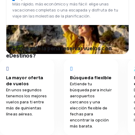
encuentra ubicado a pocos kilómetros del centro
Más rápido, más económico y más fácil: elige unas
de Caracas, a 25 km.
vacaciones completas o una escapada y disfruta de tu
Comidas
viaje sin las molestias de la planificación.
Dependiendo el trecho y el tempo de vuelo,
Conviasa puede ofrecer refrigerios a los pasajeros.
¿Por qué vale la pena reservar vuelos con
eDestinos?
La mayor oferta
Búsqueda flexible
de vuelos
Extiende tu
En unos segundos
búsqueda para incluir
tenemos los mejores
aeropuertos
vuelos para ti entre
cercanos y una
más de quinientas
elección flexible de
líneas aéreas.
fechas para
encontrar la opción
más barata.