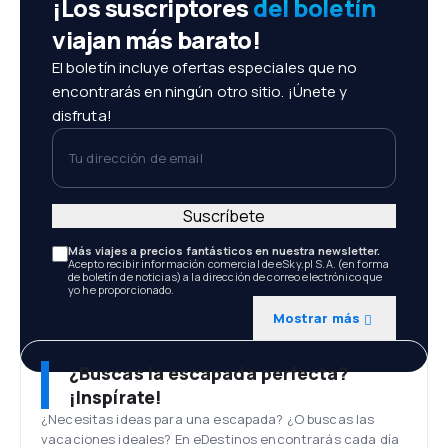
¡Los suscriptores
del boletín
viajan más barato!
El boletín incluye ofertas especiales que no
encontrarás en ningún otro sitio. ¡Únete y
disfruta!
Tu dirección de email
Suscríbete
Más viajes a precios fantásticos en nuestra newsletter.
Acepto recibir información comercial de eSky.pl S.A. (en forma
de boletín de noticias) a la dirección de correo electrónico que
yo he proporcionado.
Mostrar más
¿Buscas la escapada perfecta?
¡Inspírate!
¿Necesitas ideas para una escapada? ¿O buscas las
vacaciones ideales? En eDestinos encontrarás cada día