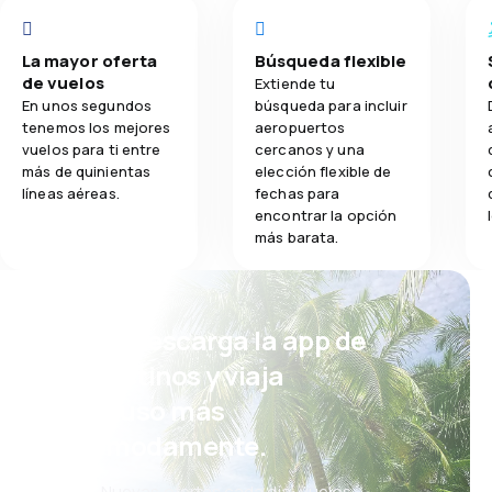
La mayor oferta
Búsqueda flexible
de vuelos
Extiende tu
En unos segundos
búsqueda para incluir
tenemos los mejores
aeropuertos
vuelos para ti entre
cercanos y una
más de quinientas
elección flexible de
líneas aéreas.
fechas para
encontrar la opción
más barata.
¡Eh! Descarga la app de
eDestinos y viaja
incluso más
cómodamente.
Nuevas ofertas cada día: vuelos,