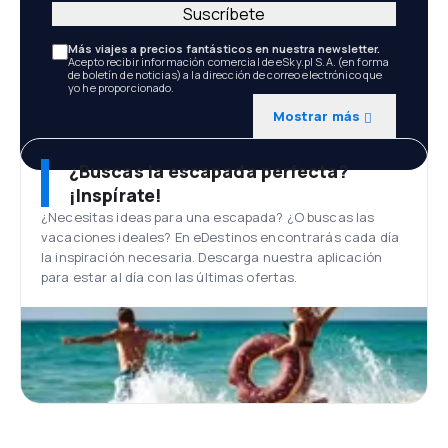
Suscríbete
Más viajes a precios fantásticos en nuestra newsletter.
Acepto recibir información comercial de eSky.pl S.A. (en forma
de boletín de noticias) a la dirección de correo electrónico que
yo he proporcionado.
Mostrar más
¿Buscas la escapada perfecta?
¡Inspírate!
¿Necesitas ideas para una escapada? ¿O buscas las
vacaciones ideales? En eDestinos encontrarás cada día
la inspiración necesaria. Descarga nuestra aplicación
para estar al día con las últimas ofertas.