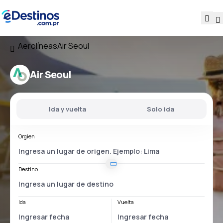
Aerolíneas
Air Seoul
Air Seoul
Ida y vuelta
Solo ida
Orgien
Destino
Ida
Vuelta