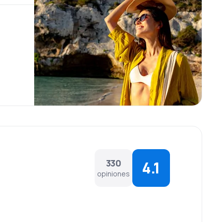
330
4.1
opiniones