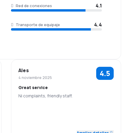
4.1
Red de conexiones
4.4
Transporte de equipaje
Ales
4.5
4 noviembre 2025
Great service
Ni complaints, friendly staff.
5.0
4.0
Personal
Puntualidad
Red de
Precio del
5.0
4.0
conexiones
billete
Ampliar detalles