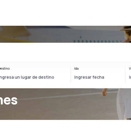
estino
Ida
V
nes