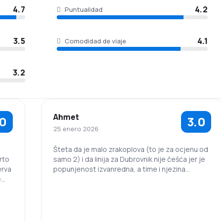
4.7
4.2
Puntualidad
3.5
4.1
Comodidad de viaje
3.2
Ahmet
.0
3.0
25 enero 2026
Šteta da je malo zrakoplova (to je za ocjenu od
rto
samo 2) i da linija za Dubrovnik nije češća jer je
popunjenost izvanredna, a time i njezina
profitabilnost. Karte su preskupe u kontekstu
činjenice da je, kod kupovine tri mjeseca prije
leta, povratna Duborvnik-Zagreb 130 €, a
međunarodna do Barcelone ili Kopenhagena (tri
do četiri puta veća udaljenost) samo 50-60 €,