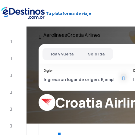
Tu plataforma de viaje
Aerolíneas
Croatia Airlines
Vuelos
baratos
Ida y vuelta
Solo ida
Alojamientos
Orgien
D
Ofertas
Completa
el viaje
Croatia Airli
Inspiración
y consejos
Atención
al cliente