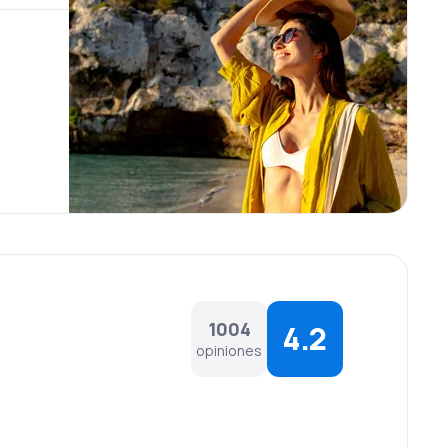
1004
4.2
opiniones