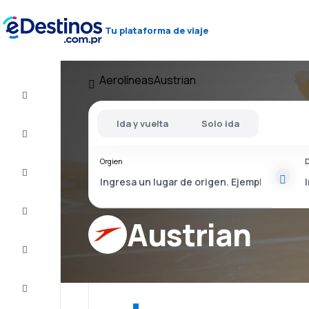
Tu plataforma de viaje
Aerolíneas
Austrian
Vuelos
baratos
Ida y vuelta
Solo ida
Alojamientos
Orgien
D
Ofertas
Completa
el viaje
Austrian
Inspiración
y consejos
Atención
al cliente