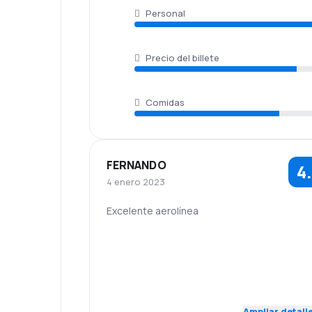
Personal
Precio del billete
Comidas
FERNANDO
4
4 enero 2023
Excelente aerolínea
5.0
Personal
Puntualidad
Red de
Precio del
5.0
conexiones
billete
Ampliar detall