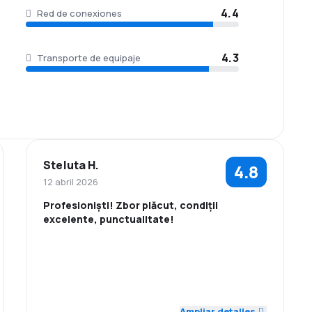
4.4
Red de conexiones
4.3
Transporte de equipaje
Steluta H.
4.8
12 abril 2026
Profesioniști! Zbor plăcut, condiții
excelente, punctualitate!
5.0
5.0
Personal
Puntualidad
Red de
Precio del
5.0
3.0
conexiones
billete
Ampliar detalles