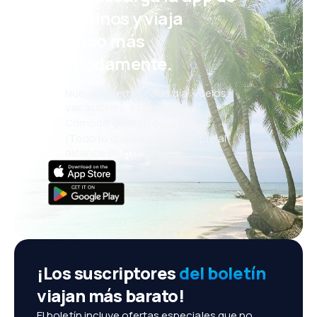
eDestinos y viaja
incluso más
cómodamente.
Nuevas ofertas cada día: vuelos,
vacaciones, escapadas
Cómoda gestión de reservas
¡Todo lo que importa, siempre al
alcance de tu mano!
¡Los suscriptores
del boletín
viajan más barato!
El boletín incluye ofertas especiales que no