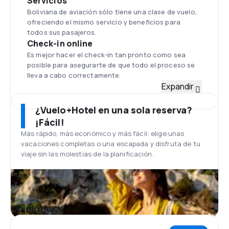
Servicios
Boliviana de aviación sólo tiene una clase de vuelo,
ofreciendo el mismo servicio y beneficios para
todos sus pasajeros.
Check-in online
Es mejor hacer el check-in tan pronto como sea
posible para asegurarte de que todo el proceso se
lleva a cabo correctamente.
Flota
Expandir
La flota de Boliviana de Aviación posee seis modelos
Boeing 737-300 y dos Embraer 190.
¿Vuelo+Hotel en una sola reserva?
Aeropuerto Internacional Jorge
¡Fácil!
Wilstermann
Más rápido, más económico y más fácil: elige unas
Aeropuerto Internacional Jorge Wilstermann en
vacaciones completas o una escapada y disfruta de tu
Cochabamba - Bolivia . Dentro del aeropuerto, hay
viaje sin las molestias de la planificación.
varias cafeterías y tiendas.
Comidas
Boliviana de Aviación ofrece aperitivos y bebidas en
función a la duración del viaje.
Servicios Adicionales
Opiniones
Asistencia a menores que viajan solos,
embarazadas, discapacitados y adultos mayores.