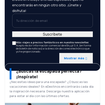
encontrarás en ningún otro sitio. ¡Únete y
disfruta!
Tu dirección de email
Suscríbete
Más viajes a precios fantásticos en nuestra newsletter.
Acepto recibir información comercial de eSky.pl S.A. (en forma
de boletín de noticias) a la dirección de correo electrónico que
yo he proporcionado.
Mostrar más
¿Buscas la escapada perfecta?
¡Inspírate!
¿Necesitas ideas para una escapada? ¿O buscas las
vacaciones ideales? En eDestinos encontrarás cada día
la inspiración necesaria. Descarga nuestra aplicación
para estar al día con las últimas ofertas.