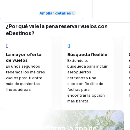
4.0
brusco. Por último regresamos con
Transporte de equipaje
4.0
Personal
dos maletas con los cierres rotos
!!!.
Ampliar detalles
3.1
Comidas
1.0
Puntualidad
¿Por qué vale la pena reservar vuelos con
2.0
Red de conexiones
eDestinos?
3.0
Precio del billete
La mayor oferta
Búsqueda flexible
3.0
Comodidad de viaje
de vuelos
Extiende tu
En unos segundos
búsqueda para incluir
1.0
Transporte de equipaje
tenemos los mejores
aeropuertos
vuelos para ti entre
cercanos y una
más de quinientas
elección flexible de
2.0
Comidas
líneas aéreas.
fechas para
encontrar la opción
más barata.
¡Eh! Descarga la app de