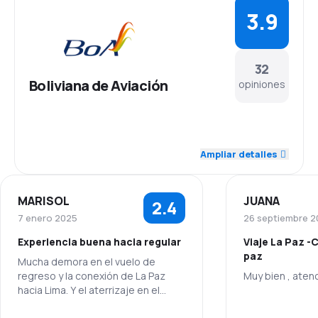
3.9
32
Boliviana de Aviación
opiniones
4.2
Personal
Ampliar detalles
3.8
Puntualidad
MARISOL
JUANA
2.4
3.9
Red de conexiones
7 enero 2025
26 septiembre 2
Experiencia buena hacia regular
Viaje La Paz -
3.9
Precio del billete
paz
Mucha demora en el vuelo de
regreso y la conexión de La Paz
Muy bien , aten
3.9
Comodidad de viaje
hacia Lima. Y el aterrizaje en el
vuelo de regreso a Lima fue muy