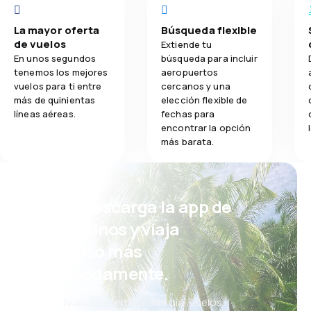
La mayor oferta
Búsqueda flexible
de vuelos
Extiende tu
En unos segundos
búsqueda para incluir
tenemos los mejores
aeropuertos
vuelos para ti entre
cercanos y una
más de quinientas
elección flexible de
líneas aéreas.
fechas para
encontrar la opción
más barata.
¡Eh! Descarga la app de
eDestinos y viaja
incluso más
cómodamente.
Nuevas ofertas cada día: vuelos,