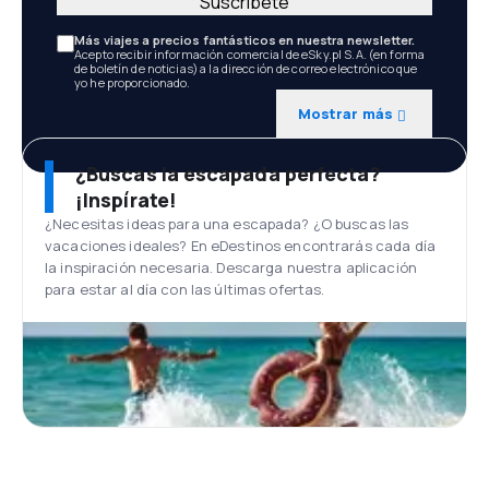
Suscríbete
Más viajes a precios fantásticos en nuestra newsletter.
Acepto recibir información comercial de eSky.pl S.A. (en forma
de boletín de noticias) a la dirección de correo electrónico que
yo he proporcionado.
Mostrar más
¿Buscas la escapada perfecta?
¡Inspírate!
¿Necesitas ideas para una escapada? ¿O buscas las
vacaciones ideales? En eDestinos encontrarás cada día
la inspiración necesaria. Descarga nuestra aplicación
para estar al día con las últimas ofertas.