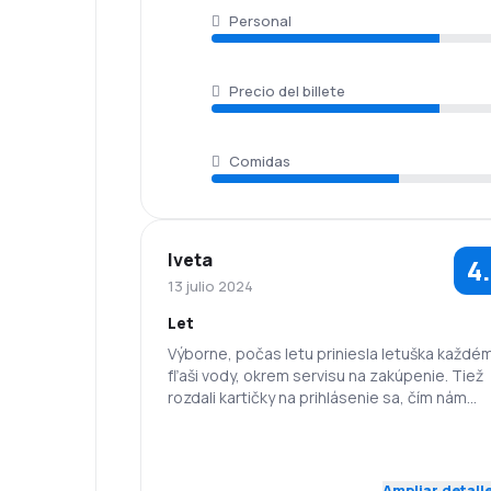
Personal
Precio del billete
Comidas
Iveta
4
13 julio 2024
Let
Výborne, počas letu priniesla letuška každému
fľaši vody, okrem servisu na zakúpenie. Tiež
rozdali kartičky na prihlásenie sa, čím nám
zjednodušili vstupné víza
5.0
Personal
Puntualidad
Ampliar detall