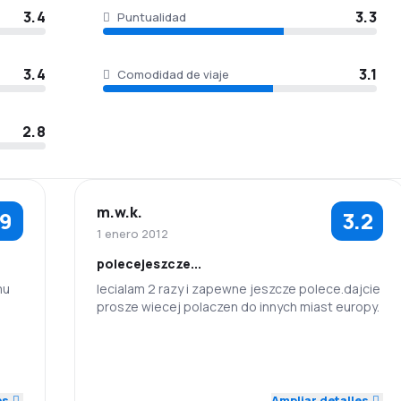
3.4
3.3
Puntualidad
3.4
3.1
Comodidad de viaje
2.8
m.w.k.
.9
3.2
1 enero 2012
polecejeszcze...
lecialam 2 razy i zapewne jeszcze polece.dajcie
prosze wiecej polaczen do innych miast europy.
3.0
3.0
Personal
Puntualidad
5.0
Red de
Precio del
3.0
4.0
es
Ampliar detalles