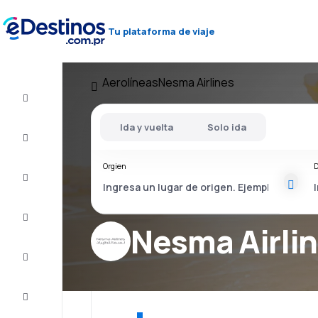
Tu plataforma de viaje
Aerolíneas
Nesma Airlines
Vuelos
baratos
Ida y vuelta
Solo ida
Alojamientos
Orgien
D
Ofertas
Completa
el viaje
Nesma Airli
Inspiración
y consejos
Atención
al cliente