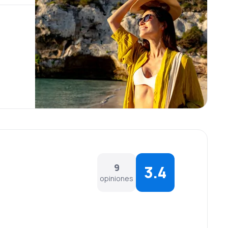
9
3.4
opiniones