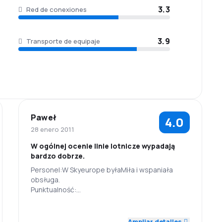
3.3
Red de conexiones
3.9
Transporte de equipaje
Paweł
4.0
28 enero 2011
W ogólnej ocenie linie lotnicze wypadają
bardzo dobrze.
Personel:W Skyeurope byłaMiła i wspaniała
obsługa.
Punktualność:
Zawszę na czas, nie zdarzyły mi się żadne
opóźnienia.
4.0
4.0
Personal
Puntualidad
Sieć połączeń:
Ampliar detalles