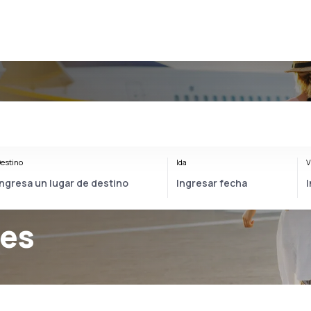
estino
Ida
V
nes