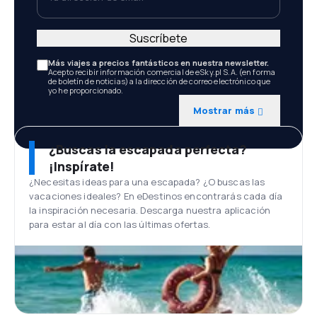
Suscríbete
Más viajes a precios fantásticos en nuestra newsletter.
Acepto recibir información comercial de eSky.pl S.A. (en forma
de boletín de noticias) a la dirección de correo electrónico que
yo he proporcionado.
Mostrar más
¿Buscas la escapada perfecta?
¡Inspírate!
¿Necesitas ideas para una escapada? ¿O buscas las
vacaciones ideales? En eDestinos encontrarás cada día
la inspiración necesaria. Descarga nuestra aplicación
para estar al día con las últimas ofertas.