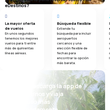
eDestinos?
La mayor oferta
Búsqueda flexible
de vuelos
Extiende tu
En unos segundos
búsqueda para incluir
tenemos los mejores
aeropuertos
vuelos para ti entre
cercanos y una
más de quinientas
elección flexible de
líneas aéreas.
fechas para
encontrar la opción
más barata.
¡Eh! Descarga la app de
eDestinos y viaja
incluso más
cómodamente.