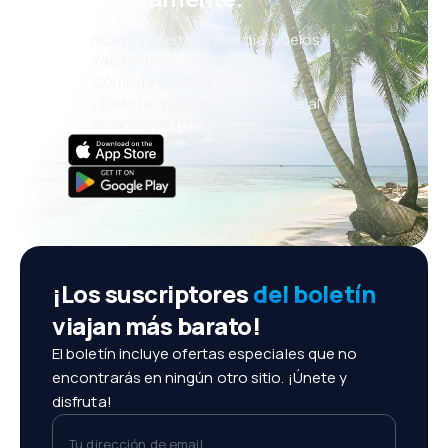
Nuevas ofertas cada día: vuelos,
vacaciones, escapadas
Cómoda gestión de reservas
¡Todo lo que importa, siempre al
alcance de tu mano!
¡Los suscriptores
del boletín
viajan más barato!
El boletín incluye ofertas especiales que no
encontrarás en ningún otro sitio. ¡Únete y
disfruta!
Tu dirección de email