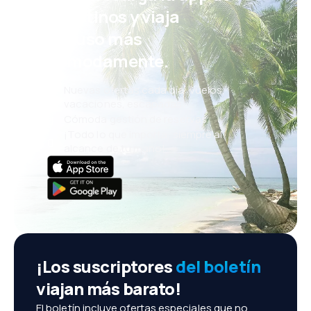
eDestinos y viaja
incluso más
cómodamente.
Nuevas ofertas cada día: vuelos,
vacaciones, escapadas
Cómoda gestión de reservas
¡Todo lo que importa, siempre al
alcance de tu mano!
¡Los suscriptores
del boletín
viajan más barato!
El boletín incluye ofertas especiales que no