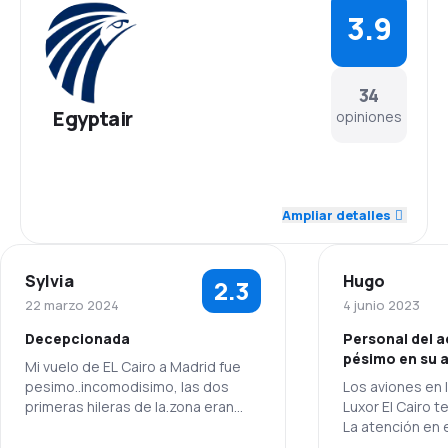
3.9
34
Egyptair
opiniones
4.1
Personal
Ampliar detalles
4.1
Puntualidad
Sylvia
Hugo
2.3
4.1
Red de conexiones
22 marzo 2024
4 junio 2023
Decepcionada
Personal del a
3.6
Precio del billete
pésimo en su 
Mi vuelo de EL Cairo a Madrid fue
pesimo..incomodisimo, las dos
Los aviones en l
3.6
Comodidad de viaje
primeras hileras de la.zona eran
Luxor El Cairo te
reclinables y yo estaba en la
La atención en 
4.0
tercera donde no eran ni
Cairo es "DEFICI
Transporte de equipaje