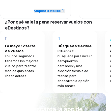
2.0
Personal
ligeramente reclinables..la.persona
es mal educado
que iba adelante de mi asiento lo
desorden en los
Ampliar detalles
3.5
Comidas
4.0
Puntualidad
reclino y yo tenia practicamente su
todas las pers
cabeza en mi espacio , no podia ni
mujeres) las m
¿Por qué vale la pena reservar vuelos con
moverme.. pesimo viaje
respeto. Realm
3.0
Red de conexiones
eDestinos?
ese aeropuerto
2.0
Precio del billete
La mayor oferta
Búsqueda flexible
1.0
Comodidad de viaje
de vuelos
Extiende tu
En unos segundos
búsqueda para incluir
2.0
Transporte de equipaje
tenemos los mejores
aeropuertos
vuelos para ti entre
cercanos y una
más de quinientas
elección flexible de
1.0
Comidas
líneas aéreas.
fechas para
encontrar la opción
más barata.
¡Eh! Descarga la app de