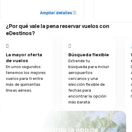
Personal
Sometimes the delays are
without a plan 
5.0
Personal
inconvenient if you’re on a
missing a train 
Ampliar detalles
3.2
Comidas
Puntualidad
timeframe, but usually worth the
4.0
Puntualidad
money.
¿Por qué vale la pena reservar vuelos con
Red de conex
eDestinos?
4.0
Red de conexiones
Precio del bill
4.0
Precio del billete
La mayor oferta
Búsqueda flexible
Comodidad de
de vuelos
Extiende tu
4.0
Comodidad de viaje
En unos segundos
búsqueda para incluir
Transporte de
tenemos los mejores
aeropuertos
4.0
Transporte de equipaje
vuelos para ti entre
cercanos y una
más de quinientas
elección flexible de
líneas aéreas.
fechas para
2.0
Comidas
encontrar la opción
más barata.
¡Eh! Descarga la app de