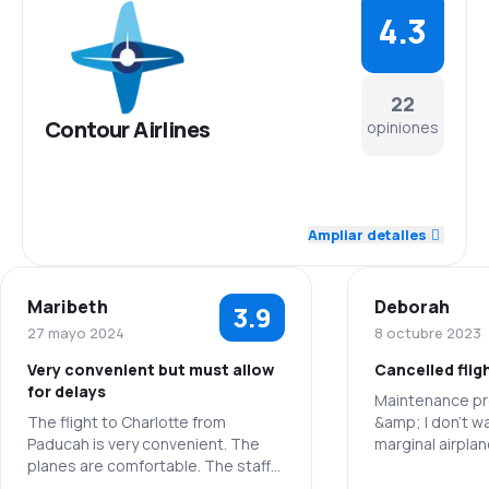
4.3
22
Contour Airlines
opiniones
4.9
Personal
Ampliar detalles
4.3
Puntualidad
Maribeth
Deborah
3.9
4.5
Red de conexiones
27 mayo 2024
8 octubre 2023
Very convenient but must allow
Cancelled flig
4.0
Precio del billete
for delays
Maintenance pr
The flight to Charlotte from
&amp; I don’t wa
4.4
Comodidad de viaje
Paducah is very convenient. The
marginal airpla
planes are comfortable. The staff
delays latest f
4.5
is Professional and pleasant.
cancelling &am
Transporte de equipaje