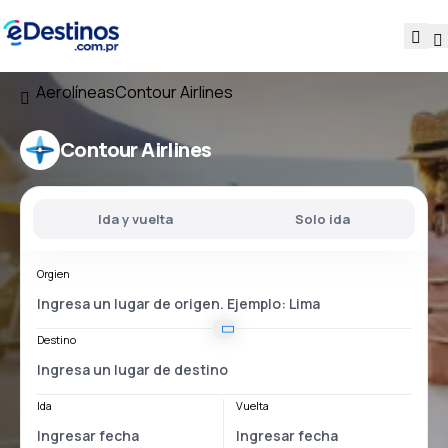
Aerolíneas
Contour Airlines
Contour Airlines
Ida y vuelta
Solo ida
Orgien
Destino
Ida
Vuelta