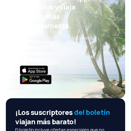
eDestinos y viaja
incluso más
cómodamente.
Nuevas ofertas cada día: vuelos,
vacaciones, escapadas
Cómoda gestión de reservas
¡Todo lo que importa, siempre al
alcance de tu mano!
¡Los suscriptores
del boletín
viajan más barato!
El boletín incluye ofertas especiales que no