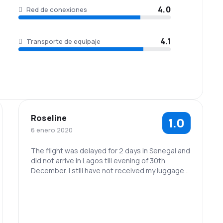
4.0
Red de conexiones
4.1
Transporte de equipaje
Roseline
1.0
6 enero 2020
The flight was delayed for 2 days in Senegal and
did not arrive in Lagos till evening of 30th
December. I still have not received my luggage
as of 6.1.20