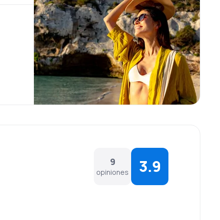
9
3.9
opiniones