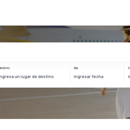
estino
Ida
V