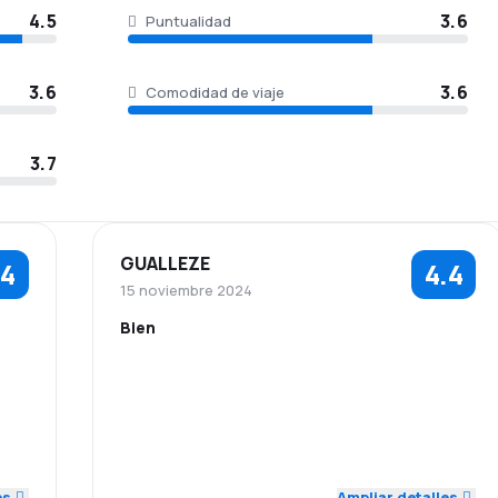
4.5
3.6
Puntualidad
3.6
3.6
Comodidad de viaje
3.7
GUALLEZE
.4
4.4
15 noviembre 2024
Bien
4.0
5.0
5.0
Personal
Puntualidad
Red de
Precio del
4.0
5.0
2.0
conexiones
billete
es
Ampliar detalles