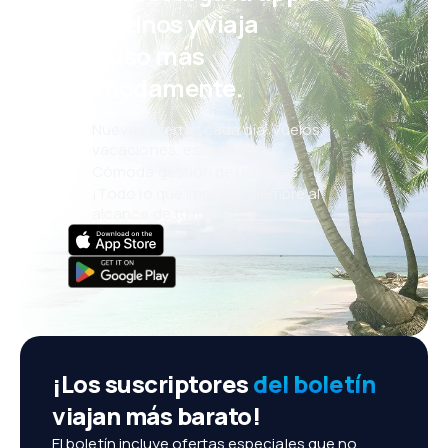
eDestinos y viaja
incluso más
cómodamente.
Nuevas ofertas cada día: vuelos,
vacaciones, escapadas
Cómoda gestión de reservas
¡Todo lo que importa, siempre al
alcance de tu mano!
¡Los suscriptores
del boletín
viajan más barato!
El boletín incluye ofertas especiales que no