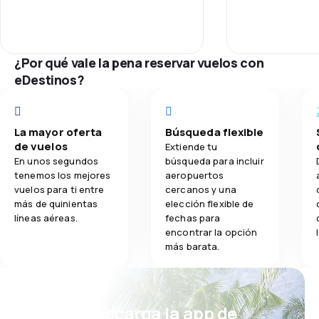
Para completar me cancelaron el
aerolínea Flybon
Personal
vuelo de Mendoza a Buenos Aires y
ni siquiera una 
1.3
Comidas
rtuve que pagar una nochje de
pregunto qué h
Puntualidad
Hotel en Mendoza y perder una
hubiéramos perd
¿Por qué vale la pena reservar vuelos con
noche de reserva de hotel en
conexión a Méx
eDestinos?
Buenos Aires.
tenido que paga
Red de conex
Experiencia de terror con a,mbas
Es inaceptable 
compañías
viajar con Flybon
Precio del bill
La mayor oferta
Búsqueda flexible
de vuelos
Extiende tu
Comodidad de
En unos segundos
búsqueda para incluir
tenemos los mejores
aeropuertos
Transporte de
vuelos para ti entre
cercanos y una
más de quinientas
elección flexible de
líneas aéreas.
fechas para
Comidas
encontrar la opción
más barata.
¡Eh! Descarga la app de