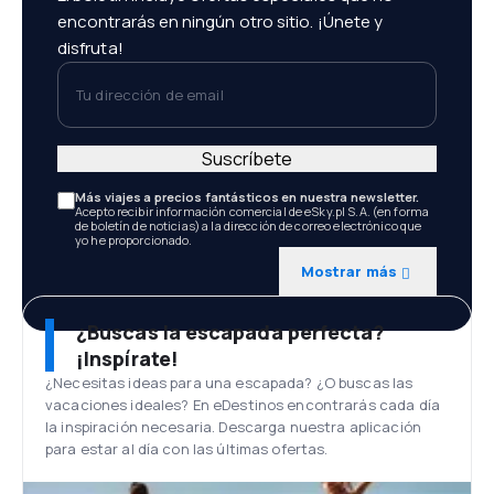
encontrarás en ningún otro sitio. ¡Únete y
disfruta!
Tu dirección de email
Suscríbete
Más viajes a precios fantásticos en nuestra newsletter.
Acepto recibir información comercial de eSky.pl S.A. (en forma
de boletín de noticias) a la dirección de correo electrónico que
yo he proporcionado.
Mostrar más
¿Buscas la escapada perfecta?
¡Inspírate!
¿Necesitas ideas para una escapada? ¿O buscas las
vacaciones ideales? En eDestinos encontrarás cada día
la inspiración necesaria. Descarga nuestra aplicación
para estar al día con las últimas ofertas.