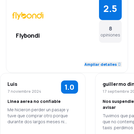
2.5
8
Flybondi
opiniones
3.7
Personal
Ampliar detalles
2.3
Puntualidad
Luis
guillermo di
1.0
2.6
Red de conexiones
7 noviembre 2024
17 septiembre 2
Linea aerea no confiable
Nos suspendier
3.0
Precio del billete
avisar
Me hicieron perder un pasaje y
tuve que comprar otro porque
Tuvimos que pa
2.3
Comodidad de viaje
durante dos largos meses ni
que no contem
eDestinos ni Flybondi fueron
taxis .perdimos
2.8
incapaces de ayudar.
Aires reservació
Transporte de equipaje