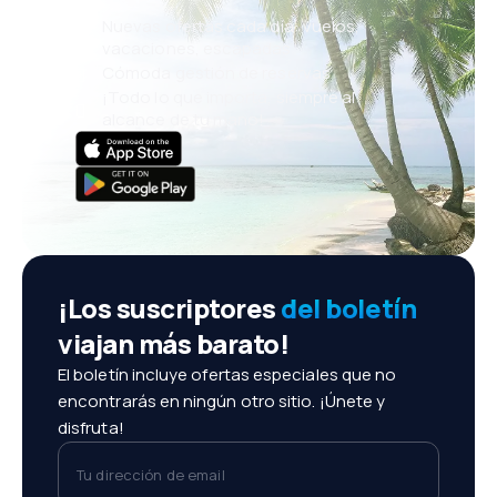
Nuevas ofertas cada día: vuelos,
vacaciones, escapadas
Cómoda gestión de reservas
¡Todo lo que importa, siempre al
alcance de tu mano!
¡Los suscriptores
del boletín
viajan más barato!
El boletín incluye ofertas especiales que no
encontrarás en ningún otro sitio. ¡Únete y
disfruta!
Tu dirección de email