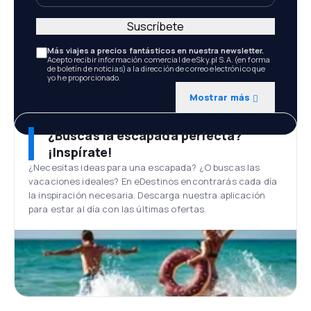
Suscríbete
Más viajes a precios fantásticos en nuestra newsletter.
Acepto recibir información comercial de eSky.pl S.A. (en forma
de boletín de noticias) a la dirección de correo electrónico que
yo he proporcionado.
Mostrar más
¿Buscas la escapada perfecta?
¡Inspírate!
¿Necesitas ideas para una escapada? ¿O buscas las
vacaciones ideales? En eDestinos encontrarás cada día
la inspiración necesaria. Descarga nuestra aplicación
para estar al día con las últimas ofertas.