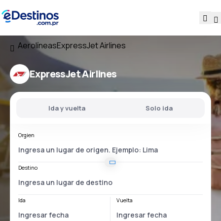
Aerolíneas
ExpressJet Airlines
ExpressJet Airlines
Ida y vuelta
Solo ida
Orgien
Destino
Ida
Vuelta