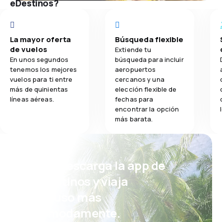
eDestinos?
La mayor oferta
Búsqueda flexible
de vuelos
Extiende tu
En unos segundos
búsqueda para incluir
tenemos los mejores
aeropuertos
vuelos para ti entre
cercanos y una
más de quinientas
elección flexible de
líneas aéreas.
fechas para
encontrar la opción
más barata.
¡Eh! Descarga la app de
eDestinos y viaja
incluso más
cómodamente.