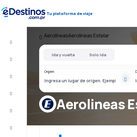
Tu plataforma de viaje
Aerolíneas
Aerolineas Estelar
Vuelos
baratos
Ida y vuelta
Solo ida
Alojamientos
Orgien
D
Ofertas
Completa
el viaje
Aerolineas E
Inspiración
y consejos
Atención
al cliente