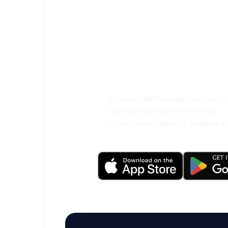
¡Eh! Descarga l
eDestinos y via
cómodamente.
Nuevas ofertas cada día: vuelo
Cómoda gestión de reservas
¡Todo lo que importa, siempre a