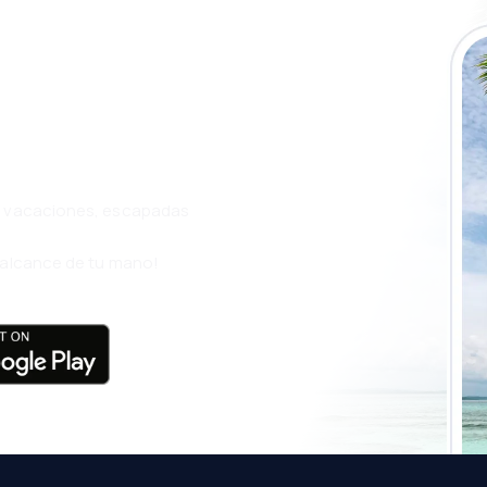
a app de
ja incluso más
s, vacaciones, escapadas
l alcance de tu mano!