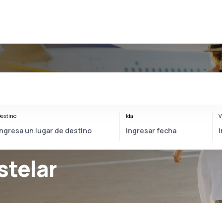
estino
Ida
V
stelar