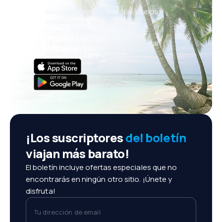
Nuevas ofertas cada día: vuelos,
vacaciones, escapadas
Cómoda gestión de reservas
¡Todo lo que importa, siempre al
alcance de tu mano!
¡Los suscriptores
del boletín
viajan más barato!
El boletín incluye ofertas especiales que no
encontrarás en ningún otro sitio. ¡Únete y
disfruta!
Tu dirección de email