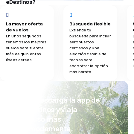
eDestinos?
La mayor oferta
Búsqueda flexible
de vuelos
Extiende tu
En unos segundos
búsqueda para incluir
tenemos los mejores
aeropuertos
vuelos para ti entre
cercanos y una
más de quinientas
elección flexible de
líneas aéreas.
fechas para
encontrar la opción
más barata.
¡Eh! Descarga la app de
eDestinos y viaja
incluso más
cómodamente.