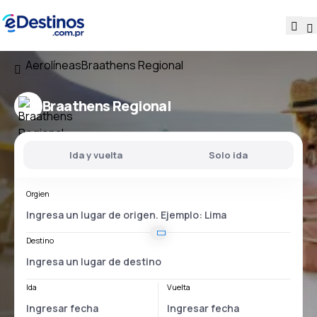
Aerolíneas
Braathens Regional
Braathens Regional
Ida y vuelta
Solo ida
Orgien
Destino
Ida
Vuelta