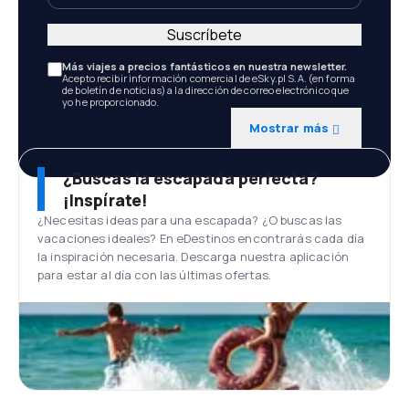
Suscríbete
Más viajes a precios fantásticos en nuestra newsletter.
Acepto recibir información comercial de eSky.pl S.A. (en forma
de boletín de noticias) a la dirección de correo electrónico que
yo he proporcionado.
Mostrar más
¿Buscas la escapada perfecta?
¡Inspírate!
¿Necesitas ideas para una escapada? ¿O buscas las
vacaciones ideales? En eDestinos encontrarás cada día
la inspiración necesaria. Descarga nuestra aplicación
para estar al día con las últimas ofertas.