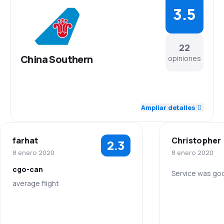
3.5
22
China Southern
opiniones
4.0
Personal
Ampliar detalles
3.8
Puntualidad
farhat
Christopher
2.3
3.5
Red de conexiones
8 enero 2020
8 enero 2020
cgo-can
3.3
Precio del billete
Service was go
average flight
Personal
3.4
Comodidad de viaje
3.0
Personal
Puntualidad
3.5
Transporte de equipaje