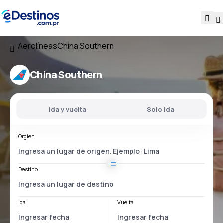
Aerolíneas
China Southern
China Southern
Ida y vuelta
Solo ida
Orgien
Destino
Ida
Vuelta