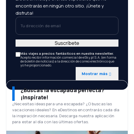
encontrarás en ningún otro sitio. ¡Únete y
disfruta!
Tu dirección de email
Suscríbete
Más viajes a precios fantásticos en nuestra newsletter.
Acepto recibir información comercial de eSky.pl S.A. (en forma
de boletín de noticias) a la dirección de correo electrónico que
yo he proporcionado.
Mostrar más
¿Buscas la escapada perfecta?
¡Inspírate!
¿Necesitas ideas para una escapada? ¿O buscas las
vacaciones ideales? En eDestinos encontrarás cada día
la inspiración necesaria. Descarga nuestra aplicación
para estar al día con las últimas ofertas.