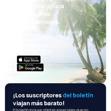
eDestinos y viaja
incluso más
cómodamente.
Nuevas ofertas cada día: vuelos,
vacaciones, escapadas
Cómoda gestión de reservas
¡Todo lo que importa, siempre al
alcance de tu mano!
¡Los suscriptores
del boletín
viajan más barato!
El boletín incluye ofertas especiales que no