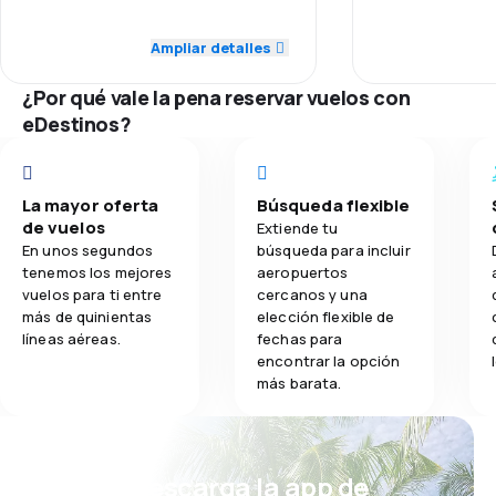
3.0
Puntualidad
Red de conex
Ampliar detalles
2.8
Comidas
2.0
Red de conexiones
¿Por qué vale la pena reservar vuelos con
Precio del bill
2.0
eDestinos?
Precio del billete
Comodidad de
2.0
Comodidad de viaje
La mayor oferta
Búsqueda flexible
Transporte de
2.0
de vuelos
Transporte de equipaje
Extiende tu
En unos segundos
búsqueda para incluir
Comidas
tenemos los mejores
aeropuertos
1.0
Comidas
vuelos para ti entre
cercanos y una
más de quinientas
elección flexible de
líneas aéreas.
fechas para
encontrar la opción
más barata.
¡Eh! Descarga la app de