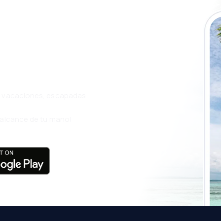
a app de
ja incluso más
s, vacaciones, escapadas
l alcance de tu mano!