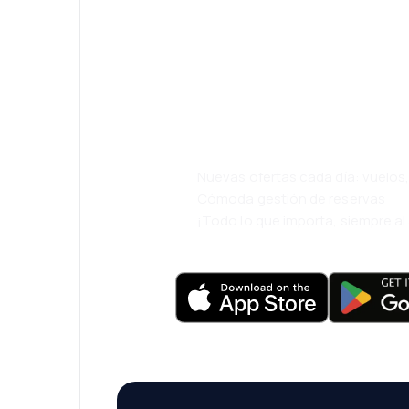
¡Eh! Descarga l
eDestinos y via
cómodamente.
Nuevas ofertas cada día: vuelo
Cómoda gestión de reservas
¡Todo lo que importa, siempre a