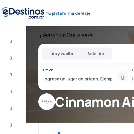
Tu plataforma de viaje
Aerolíneas
Cinnamon Air
Vuelos
baratos
Ida y vuelta
Solo ida
Alojamientos
Orgien
D
Ofertas
Completa
el viaje
Cinnamon Ai
Inspiración
y consejos
Atención
al cliente