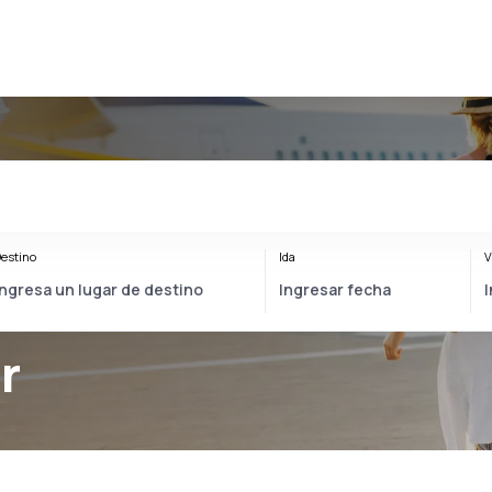
estino
Ida
V
r